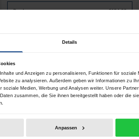
Die Soldatensteuer in Schwaben, Franken und Westfale
Book
€124.00
ISBN 978-3-98740-056-8
Available in 3-5 business days
Details
Prices include VAT. Depending on the delivery address, VAT may
Cookies
Add to Cart
Add to Wish List
nhalte und Anzeigen zu personalisieren, Funktionen für soziale
Delivery cost notice
Website zu analysieren. Außerdem geben wir Informationen zu I
r soziale Medien, Werbung und Analysen weiter. Unsere Partner
 Daten zusammen, die Sie ihnen bereitgestellt haben oder die s
n.
aphical data
Additional material
Anpassen
er's tax as a special case of the tribute system during the T