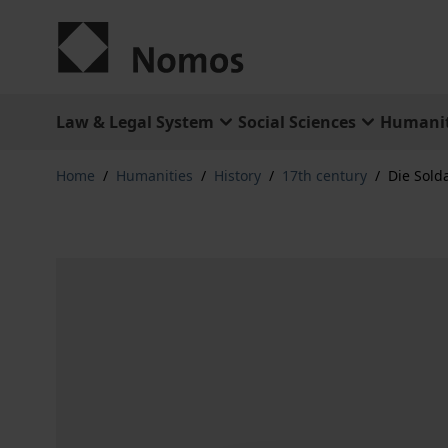
Skip to Content
Law & Legal System
Social Sciences
Humanit
Home
/
Humanities
/
History
/
17th century
/
Die Sold