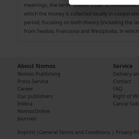
meanings, the term "soldier's tax" is introduced.
which the money is collected locally in cooperati
period, focusing on both theory (including the la
from Swabia, Franconia and Westphalia, in which t
About Nomos
Service
Nomos Publishing
Delivery a
Press Service
Contact
Career
FAQ
Our publishers
Right of W
Inlibra
Cancel Sub
NomosOnline
Journals
Imprint
|
General Terms and Conditions
|
Privacy Po