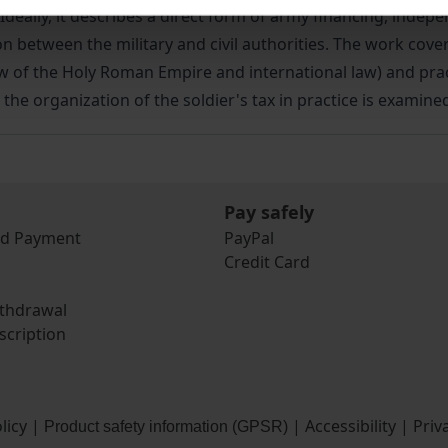
 Ideally, it describes a direct form of army financing, ind
on between the military and civil authorities. The work cov
w of the Holy Roman Empire and international law) and pract
he organization of the soldier's tax in practice is examine
Pay safely
nd Payment
PayPal
Credit Card
ithdrawal
scription
licy
|
|
Accessibility
|
Priv
Product safety information (GPSR)