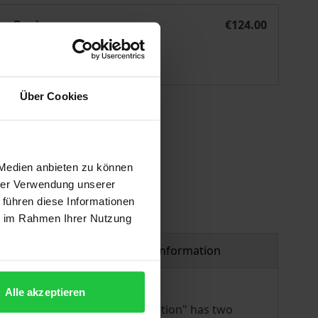
n
Die Soldatensteuer in Schwaben, Franken und Westfalen
eBook
€124.00
ISBN 978-3-98740-057-5
Available
Über Cookies
 vary at checkout.
 Medien anbieten zu können
hrer Verwendung unserer
 führen diese Informationen
ie im Rahmen Ihrer Nutzung
Product safety information
Alle akzeptieren
hirty Years' War. Since "contribution" has two