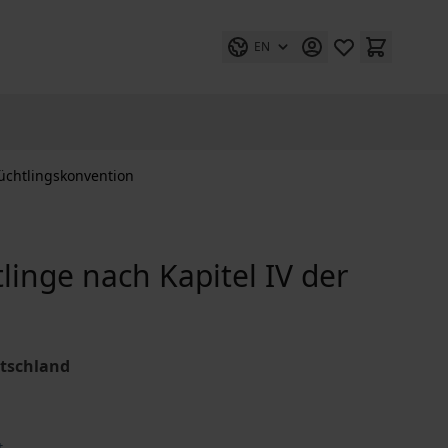
EN
lüchtlingskonvention
linge nach Kapitel IV der
utschland
t