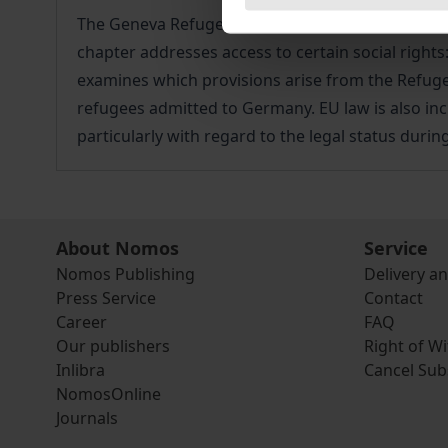
The Geneva Refugee Convention (GRC), as the core 
chapter addresses access to certain social rights:
examines which provisions arise from the Refuge
refugees admitted to Germany. EU law is also incl
particularly with regard to the legal status duri
About Nomos
Service
Nomos Publishing
Delivery a
Press Service
Contact
Career
FAQ
Our publishers
Right of W
Inlibra
Cancel Sub
NomosOnline
Journals