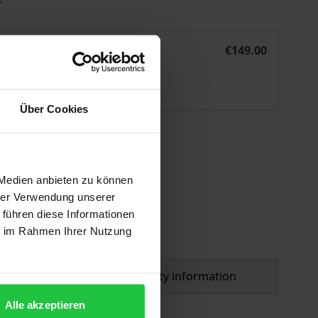
 Genfer Flüchtlingskonvention
ie Sozialen Rechte der Flüchtlinge nach Kapitel IV der Gen
eBook
€149.00
ISBN 978-3-7489-3298-7
Available
Über Cookies
 vary at checkout.
 Medien anbieten zu können
hrer Verwendung unserer
 führen diese Informationen
ie im Rahmen Ihrer Nutzung
al
Product safety information
Alle akzeptieren