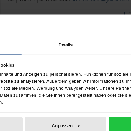
Die Sozialen Rechte der Flüchtlinge nach Kapitel IV der
D
Book
€149.00
ISBN 978-3-8487-8504-9
Available in 3-5 business days
Details
Prices include VAT. Depending on the delivery address, VAT may
Cookies
Add to Cart
Add to Wish List
nhalte und Anzeigen zu personalisieren, Funktionen für soziale
Website zu analysieren. Außerdem geben wir Informationen zu I
Delivery cost notice
r soziale Medien, Werbung und Analysen weiter. Unsere Partner
 Daten zusammen, die Sie ihnen bereitgestellt haben oder die s
n.
ata
Reviews
Additional materi
Anpassen