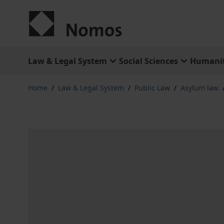
Skip to Content
Law & Legal System
Social Sciences
Humanit
Home
/
Law & Legal System
/
Public Law
/
Asylum law