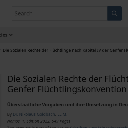
Search
ies
/
Die Sozialen Rechte der Flüchtlinge nach Kapitel IV der Genfer F
Die Sozialen Rechte der Flücht
Genfer Flüchtlingskonvention
Überstaatliche Vorgaben und ihre Umsetzung in De
By
Dr. Nikolaus Goldbach
,
LL.M.
Nomos, 1. Edition 2022, 549 Pages
The product is part of the series
Schriften zum Migrationsrech