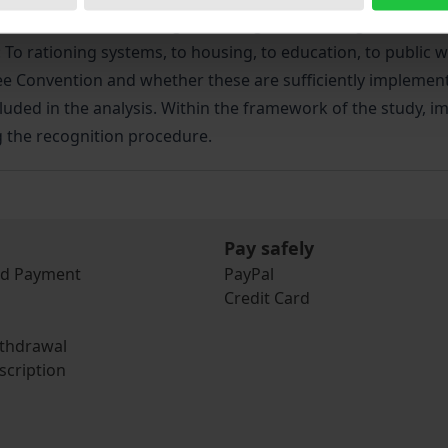
of international refugee law, regulates the legal status of 
 To rationing systems, to housing, to education, to public w
e Convention and whether these are sufficiently implement
uded in the analysis. Within the framework of the study, im
ng the recognition procedure.
Pay safely
nd Payment
PayPal
Credit Card
ithdrawal
scription