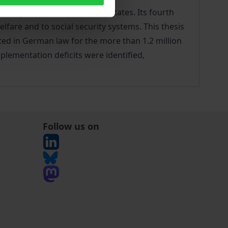
refugees in the contracting states. Its fourth
elfare and to social security systems. This thesis
ed in German law for the more than 1.2 million
plementation deficits were identified,
Follow us on