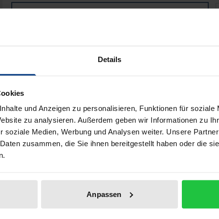
Die Sportregelakzessorietät des § 265d StGB
Book
€69.00
ISBN 978-3-8487-8889-7
Available
Details
Prices include VAT. Depending on the delivery address, VAT may
Cookies
Add to Cart
Add to Wish List
nhalte und Anzeigen zu personalisieren, Funktionen für soziale
Website zu analysieren. Außerdem geben wir Informationen zu I
Delivery cost notice
r soziale Medien, Werbung und Analysen weiter. Unsere Partner
 Daten zusammen, die Sie ihnen bereitgestellt haben oder die s
n.
aphical data
Additional material
Anpassen
GB to sports law. According to this author’s opinion, the crim