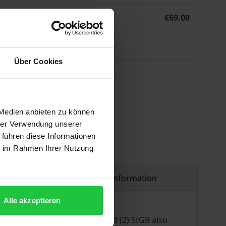
Die Sportregelakzessorietät des § 265d StGB
eBook
€69.00
ISBN 978-3-7489-2944-4
Available
Über Cookies
 vary at checkout.
 Medien anbieten zu können
hrer Verwendung unserer
 führen diese Informationen
ie im Rahmen Ihrer Nutzung
Product safety information
Alle akzeptieren
inal liability of § 265d (1) and (2) StGB also