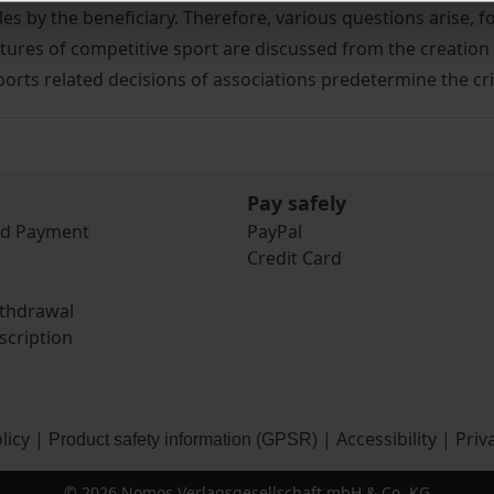
es by the beneficiary. Therefore, various questions arise, f
features of competitive sport are discussed from the creatio
orts related decisions of associations predetermine the cri
Pay safely
nd Payment
PayPal
Credit Card
ithdrawal
scription
licy
|
|
Accessibility
|
Priv
Product safety information (GPSR)
© 2026 Nomos Verlagsgesellschaft mbH & Co. KG