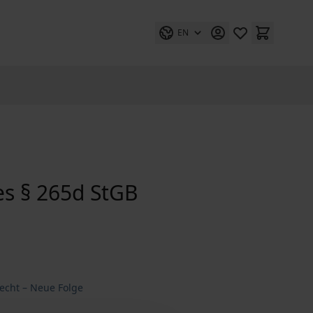
EN
es § 265d StGB
recht – Neue Folge