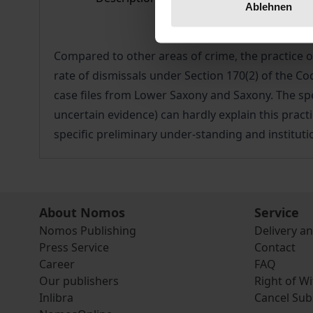
Ablehnen
Compared to other areas of crime, the practice o
rate of dismissals under Section 170(2) of the Co
case files from Lower Saxony and Saxony. The spe
uncertain evidence) can hardly explain this pract
specific preliminary under-standing and institutio
About Nomos
Service
Nomos Publishing
Delivery a
Press Service
Contact
Career
FAQ
Our publishers
Right of W
Inlibra
Cancel Sub