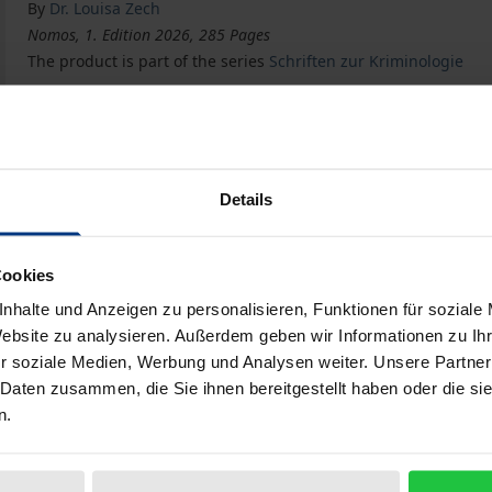
By
Dr. Louisa Zech
Nomos, 1. Edition 2026, 285 Pages
The product is part of the series
Schriften zur Kriminologie
Die staatsanwaltschaftliche Erledigungspraxis in Verf
Book
€99.00
ISBN 978-3-7560-3590-8
Details
Available
Cookies
Prices include VAT. Depending on the delivery address, VAT may
nhalte und Anzeigen zu personalisieren, Funktionen für soziale
Website zu analysieren. Außerdem geben wir Informationen zu I
Add to Cart
Add to Wish List
r soziale Medien, Werbung und Analysen weiter. Unsere Partner
Delivery cost notice
 Daten zusammen, die Sie ihnen bereitgestellt haben oder die s
n.
aphical data
Additional material