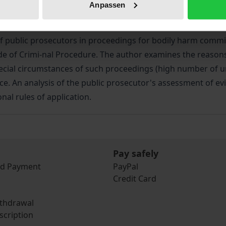
Anpassen
f public prosecutors in proceedings for bodily harm commit-
de of Crimi-nal Procedure. The author examines the reasons f
cial circumstances of such proceedings (high number of unju
ice. An analysis of the public prosecutor's assessment of e
nal rules of application.
Pay safely
nd Payment
PayPal
Credit Card
ithdrawal
scription