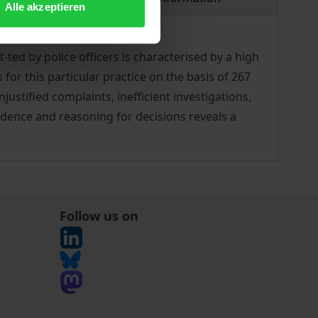
Alle akzeptieren
ted by police officers is characterised by a high
or this particular practice on the basis of 267
stified complaints, inefficient investigations,
vidence and reasoning for decisions reveals a
Follow us on