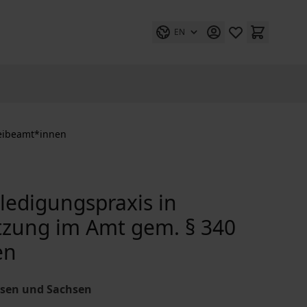
EN
zeibeamt*innen
rledigungspraxis in
tzung im Amt gem. § 340
en
hsen und Sachsen