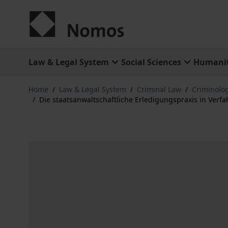
Skip to Content
Law & Legal System
Social Sciences
Humanit
Home
/
Law & Legal System
/
Criminal Law
/
Criminolo
/
Die staatsanwaltschaftliche Erledigungspraxis in Ver