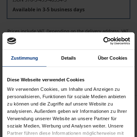
Available in 3-5 business days
Prices include VAT. Depending on the delivery address, VAT
may vary at checkout.
Add to Cart
Zustimmung
Details
Über Cookies
Add to Wish List
Delivery cost notice
Diese Webseite verwendet Cookies
Wir verwenden Cookies, um Inhalte und Anzeigen zu
personalisieren, Funktionen für soziale Medien anbieten
Description
zu können und die Zugriffe auf unsere Website zu
analysieren. Außerdem geben wir Informationen zu Ihrer
Verwendung unserer Website an unsere Partner für
Wohnen wird lebensweltlich heute zunehmend mit
soziale Medien, Werbung und Analysen weiter. Unsere
Dingen, Moden und Stilen assoziiert und dann an
Partner führen diese Informationen möglicherweise mit