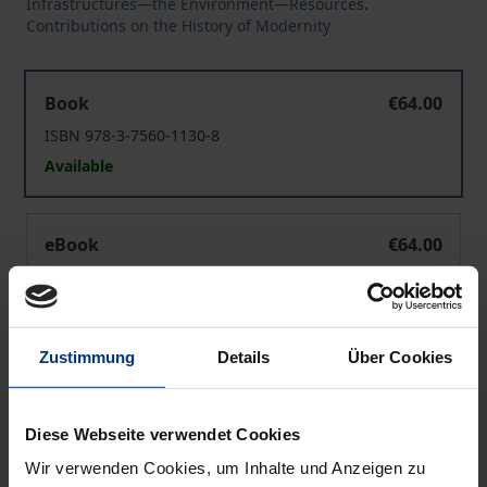
Infrastructures—the Environment—Resources.
Contributions on the History of Modernity
Die Stadtrohrpost
Book
€64.00
ISBN 978-3-7560-1130-8
Available
Die Stadtrohrpost
eBook
€64.00
ISBN 978-3-7489-4246-7
Available
Zustimmung
Details
Über Cookies
Prices include VAT. Depending on the delivery address, VAT
may vary at checkout.
Diese Webseite verwendet Cookies
Add to Cart
Wir verwenden Cookies, um Inhalte und Anzeigen zu