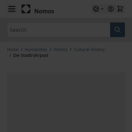
Skip to Content
Search
Home
/
Humanities
/
History
/
Cultural History
/
Die Stadtrohrpost