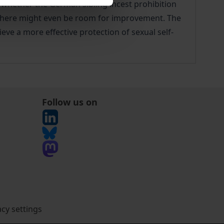
s whether the German sibling incest prohibition
er there might even be room for improvement. The
ve a more effective protection of sexual self-
Follow us on
acy settings