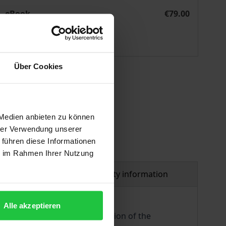
hwistern in Deutschland und Liechtenstein
Die Strafbarkeit inzestuöser Handlungen zwischen Geschwis
eBook
€79.00
ISBN 978-3-7489-2756-3
Available
Über Cookies
 vary at checkout.
 Medien anbieten zu können
hrer Verwendung unserer
 führen diese Informationen
ie im Rahmen Ihrer Nutzung
al
Product safety information
Alle akzeptieren
ring the first ever interpretation of the