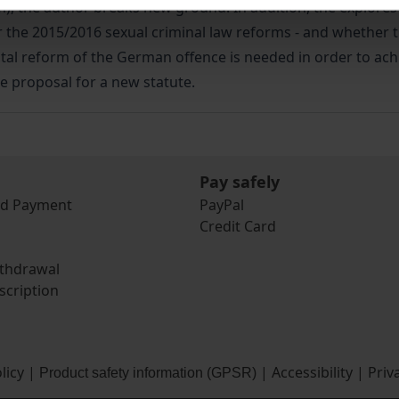
rm), the author breaks new ground. In addition, the explore
after the 2015/2016 sexual criminal law reforms - and wheth
l reform of the German offence is needed in order to achie
e proposal for a new statute.
Pay safely
nd Payment
PayPal
Credit Card
ithdrawal
scription
licy
|
|
Accessibility
|
Priv
Product safety information (GPSR)