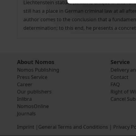
Liechtenstein statute (which is unique in this fo
still has a place in German criminal law at all 
author comes to the conclusion that a fundamenta
determination; to this end, he presents a concret
About Nomos
Service
Nomos Publishing
Delivery a
Press Service
Contact
Career
FAQ
Our publishers
Right of W
Inlibra
Cancel Sub
NomosOnline
Journals
Imprint
|
General Terms and Conditions
|
Privacy Po