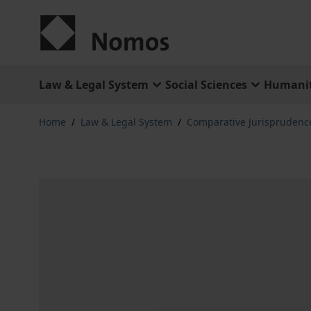
Skip to Content
Law & Legal System
Social Sciences
Humanit
Home
/
Law & Legal System
/
Comparative Jurisprudenc