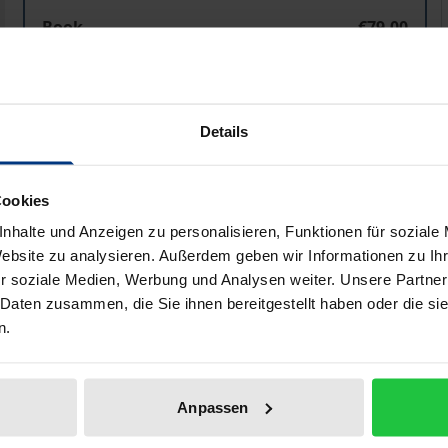
Die Strafbarkeit inzestuöser Handlungen zwischen Gesc
Book
€79.00
ISBN 978-3-8487-7907-9
Available
Details
Prices include VAT. Depending on the delivery address, VAT may
Cookies
Add to Cart
Add to Wish List
nhalte und Anzeigen zu personalisieren, Funktionen für soziale
Delivery cost notice
Website zu analysieren. Außerdem geben wir Informationen zu I
r soziale Medien, Werbung und Analysen weiter. Unsere Partner
 Daten zusammen, die Sie ihnen bereitgestellt haben oder die s
n.
ata
Reviews
Additional materi
Anpassen
ments for sibling incest in Germany and Liechtenstein. Delive