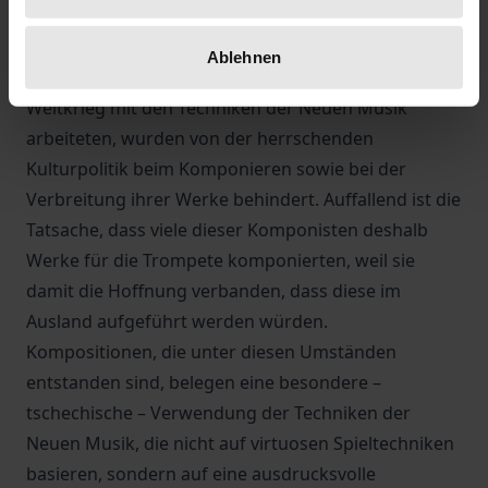
Komponisten Pavel Blatný durchgeführt wurde, von
nachhaltiger Bedeutung.
Ablehnen
Tschechische Komponisten, die nach dem Zweiten
Weltkrieg mit den Techniken der Neuen Musik
arbeiteten, wurden von der herrschenden
Kulturpolitik beim Komponieren sowie bei der
Verbreitung ihrer Werke behindert. Auffallend ist die
Tatsache, dass viele dieser Komponisten deshalb
Werke für die Trompete komponierten, weil sie
damit die Hoffnung verbanden, dass diese im
Ausland aufgeführt werden würden.
Kompositionen, die unter diesen Umständen
entstanden sind, belegen eine besondere –
tschechische – Verwendung der Techniken der
Neuen Musik, die nicht auf virtuosen Spieltechniken
basieren, sondern auf eine ausdrucksvolle