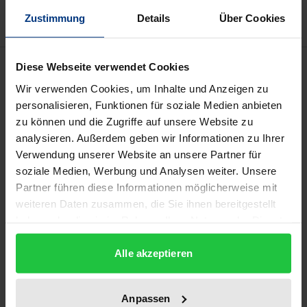
Zustimmung
Details
Über Cookies
Description
Diese Webseite verwendet Cookies
Wir verwenden Cookies, um Inhalte und Anzeigen zu
Während der Tschechoslowakischen Ära war die
personalisieren, Funktionen für soziale Medien anbieten
zu können und die Zugriffe auf unsere Website zu
Trompete sowohl ein Instrument der erhofften
analysieren. Außerdem geben wir Informationen zu Ihrer
Zukunftsmusik als auch ein Zeitzeuge der
Verwendung unserer Website an unsere Partner für
bestehenden Kulturpolitik. Die ersten
soziale Medien, Werbung und Analysen weiter. Unsere
Vierteltontrompeten, die im Auftrag des
Partner führen diese Informationen möglicherweise mit
tschechischen Mikroton-Komponisten Alois Hába
weiteren Daten zusammen, die Sie ihnen bereitgestellt
gebaut wurden, spielten eine Nebenrolle in den
haben oder die sie im Rahmen Ihrer Nutzung der Dienste
gesammelt haben.
Kompositionen Hábas und seiner Schüler. Dagegen
Alle akzeptieren
ist das einmalige Brünner-Experiment mit der
Vierteltontrompete, das von dem Jazztrompeter
Jaromír Hnilička und dem Third Stream
Anpassen