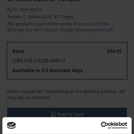
By
Dr. Dale Marrs
Tectum, 1. Edition 2018, 477 Pages
The product is part of the series
Wissenschaftliche
Beiträge aus dem Tectum Verlag: Musikwissenschaft
Book
€54.95
ISBN 978-3-8288-4085-0
Available in 3-5 business days
Prices include VAT. Depending on the delivery address, VAT
may vary at checkout.
Add to Cart
Add to Wish List
Delivery cost notice