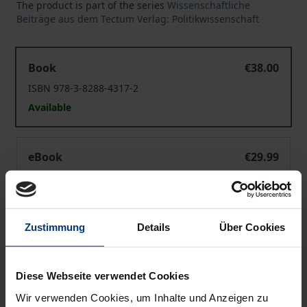
The product is part of the series
Wissenschaftliche
Beiträge aus dem Tectum Verlag: Politikwissenschaft
Die Türkei im Dschungel der internationalen Beziehung
Book
€38.00
ISBN 978-3-8288-4317-2
Available
Die Türkei im Dschungel der internationalen Beziehung
eBook
€29.99
ISBN 978-3-8288-7256-1
Available
Zustimmung
Details
Über Cookies
Prices include VAT. Depending on the delivery address, VAT
may vary at checkout.
Diese Webseite verwendet Cookies
Add to Cart
Wir verwenden Cookies, um Inhalte und Anzeigen zu