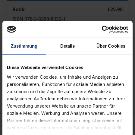
Book
€25.90
ISBN 978-3-8288-8332-1
Available in 3-5 business days
Zustimmung
Details
Über Cookies
Prices include VAT. Depending on the delivery address, VAT
may vary at checkout.
Diese Webseite verwendet Cookies
Add to Cart
Wir verwenden Cookies, um Inhalte und Anzeigen zu
Add to Wish List
personalisieren, Funktionen für soziale Medien anbieten
Delivery cost notice
zu können und die Zugriffe auf unsere Website zu
analysieren. Außerdem geben wir Informationen zu Ihrer
Verwendung unserer Website an unsere Partner für
soziale Medien, Werbung und Analysen weiter. Unsere
Partner führen diese Informationen möglicherweise mit
Description
weiteren Daten zusammen, die Sie ihnen bereitgestellt
haben oder die sie im Rahmen Ihrer Nutzung der Dienste