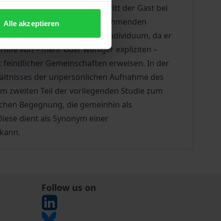
 Wandel. Im 19. Jahrhundert tritt der Gast bei
ndem er weder Teil der ihn aufnehmenden
Alle akzeptieren
e Gemeinschaft als auch das Individuum, da er
 Hilfe von – mehr oder weniger expliziten –
 feindlicher Gemeinschaften erweisen. In der
hältnisses der unpersönlichen Aufnahme des
m zweiten Teil der vorliegenden Studie zum
lichen Begegnung, die gemeinhin als
Diese dient als Synonym einer
 kann.
Follow us on