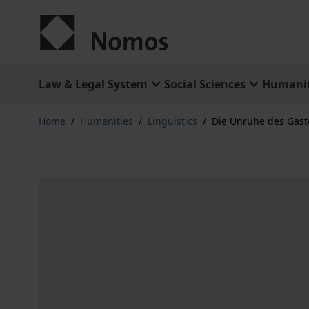
Skip to Content
Law & Legal System
Social Sciences
Humanit
Home
/
Humanities
/
Linguistics
/
Die Unruhe des Gast