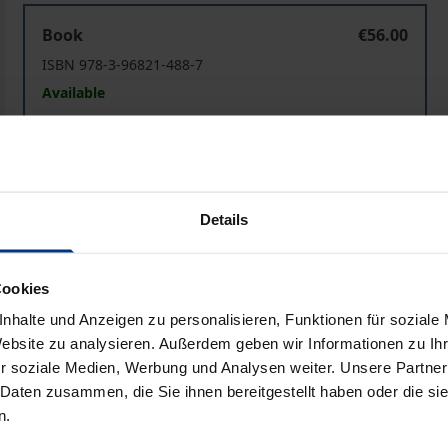
Die Unruhe des Gastes
Book
€56.00
ISBN 978-3-96821-488-7
Available
Prices include VAT. Depending on the delivery address, VAT may
Add to Cart
Add to Wish List
Details
Delivery cost notice
Cookies
nhalte und Anzeigen zu personalisieren, Funktionen für soziale
Website zu analysieren. Außerdem geben wir Informationen zu I
Bibliographical data
r soziale Medien, Werbung und Analysen weiter. Unsere Partner
 Daten zusammen, die Sie ihnen bereitgestellt haben oder die s
n.
gegnungen ausgetauscht, sie handeln auch oft davon, na