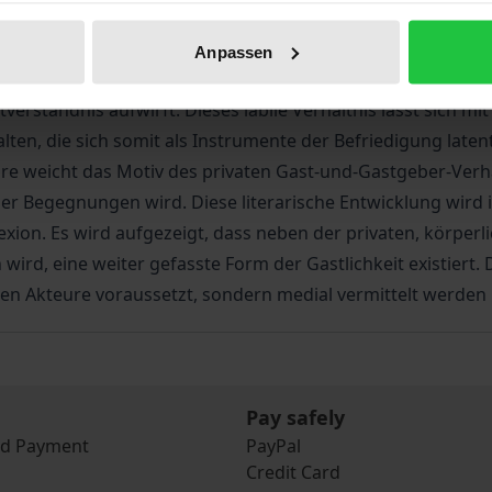
s und der Gastlichkeit unterliegt jedoch einem historischen
n oder Wilhelm Raabe als Schwellenfigur in Erscheinung: I
Anpassen
derselben steht, verunsichert er sowohl die ihn aufnehmend
rständnis aufwirft. Dieses labile Verhältnis lässt sich mit
en, die sich somit als Instrumente der Befriedigung latent
ahre weicht das Motiv des privaten Gast-und-Gastgeber-Ver
r Begegnungen wird. Diese literarische Entwicklung wird i
exion. Es wird aufgezeigt, dass neben der privaten, körper
rd, eine weiter gefasste Form der Gastlichkeit existiert. 
en Akteure voraussetzt, sondern medial vermittelt werden
Pay safely
nd Payment
PayPal
Credit Card