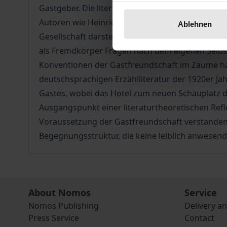
Gastgeber. Die literarische Darstellung des Gaste
Autoren wie Heinrich von Kleist, E.T.A. Hoffman
Ablehnen
Gesellschaft darstellt noch vollends außerhalb 
als Fremdkörper Fragen nach dem eigenen Selbstve
Konventionen der Gastfreundschaft im Zaume halt
deutschsprachigen Erzählliteratur der 1920er J
Gastes, wobei das Hotel zum neuen Schauplatz de
Ausgangspunkt einer literaturtheoretischen Refl
Voraussetzung der Gastfreundschaft verstanden wi
Begegnungsstruktur, die keine leiblich anwesend
About Nomos
Service
Nomos Publishing
Delivery a
Press Service
Contact