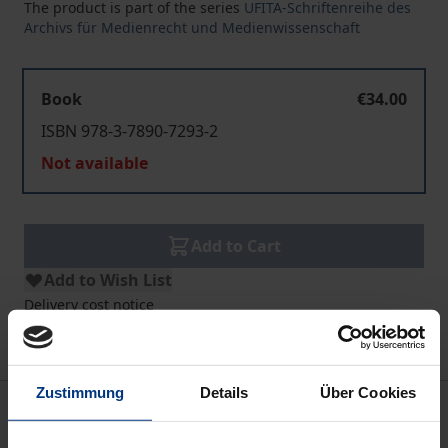
The product is part of the series
UFITA-Schriftenreihe des
Archivs für Medienrecht und Medienwissenschaft
Book
€34.00
ISBN 978-3-7890-7293-2
Not available
Add to Cart
Add to Wish List
Delivery cost notice
Zustimmung
Details
Über Cookies
Description