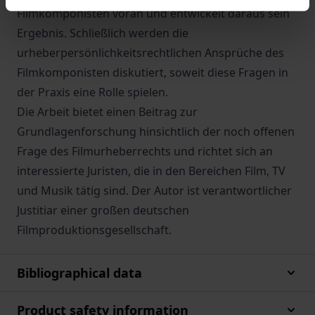
Filmkomponisten voran und entwickelt daraus sein
Ergebnis. Schließlich werden die
urheberpersönlichkeitsrechtlichen Ansprüche des
Filmkomponisten diskutiert, soweit diese Fragen in
der Praxis eine Rolle spielen.
Die Arbeit bietet einen Beitrag zur
Grundlagenforschung hinsichtlich der noch offenen
Frage des Filmurheberrechts und richtet sich an
interessierte Juristen, die in den Bereichen Film, TV
und Musik tätig sind. Der Autor ist verantwortlicher
Justitiar einer großen deutschen
Filmproduktionsgesellschaft.
Bibliographical data
Product safety information