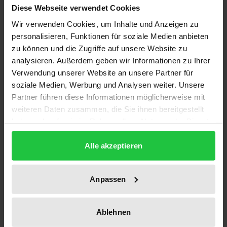
Diese Webseite verwendet Cookies
Die Frage der Urheberschaft am Filmwerk ist so alt
wie der Film selbst. Abgesehen vom Regisseur
Wir verwenden Cookies, um Inhalte und Anzeigen zu
personalisieren, Funktionen für soziale Medien anbieten
herrscht über die möglichen weiteren Berechtigten
zu können und die Zugriffe auf unsere Website zu
heftiger Streit. Insbesondere den Urhebern der
analysieren. Außerdem geben wir Informationen zu Ihrer
sogenannten vorbestehenden Werke, also
Verwendung unserer Website an unsere Partner für
Drehbuchautoren, Filmarchitekten und
soziale Medien, Werbung und Analysen weiter. Unsere
Filmkomponisten, wird regelmäßig ein Urheberrecht
Partner führen diese Informationen möglicherweise mit
am Filmwerk abgesprochen.
weiteren Daten zusammen, die Sie ihnen bereitgestellt
haben oder die sie im Rahmen Ihrer Nutzung der Dienste
Diese Arbeit widmet sich der Tätigkeit des
gesammelt haben.
Filmkomponisten und dessen Urheberrecht. Der
Alle akzeptieren
Verfasser untersucht zunächst das Urheberrecht an
der Filmmusik selbst sowie die Frage eventueller
Leistungsschutzrechte des Filmkomponisten. Der
Anpassen
dann folgenden zentralen Auseinandersetzung mit
dem Urbeberrecht am Filmwerk stellt er eine
Ablehnen
eingehende Beschreibung der täglichen Praxis des