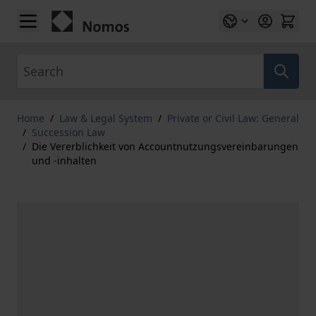
Skip to Content
Search
Home
/
Law & Legal System
/
Private or Civil Law: General
/
Succession Law
/
Die Vererblichkeit von Accountnutzungsvereinbarungen
und -inhalten