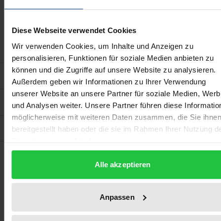
On the basis of the results found, it also critically
examines the decision of the Federal Supreme Court
Diese Webseite verwendet Cookies
on the digital estate, especially with regard to
constitutional law and the rights of third parties.
Wir verwenden Cookies, um Inhalte und Anzeigen zu
personalisieren, Funktionen für soziale Medien anbieten zu
können und die Zugriffe auf unsere Website zu analysieren.
Bibliographical data
Außerdem geben wir Informationen zu Ihrer Verwendung
unserer Website an unsere Partner für soziale Medien, Wer
Additional material
und Analysen weiter. Unsere Partner führen diese Informatio
möglicherweise mit weiteren Daten zusammen, die Sie ihne
Product safety information
bereitgestellt haben oder die sie im Rahmen Ihrer Nutzung d
Dienste gesammelt haben.
We found other products
Press to skip carousel
Alle akzeptieren
you might like!
Anpassen