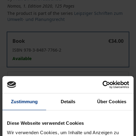
Nomos, 1. Edition 2020, 125 Pages
The product is part of the series
Leipziger Schriften zum
Umwelt- und Planungsrecht
Die verfassungs- und wasserrechtliche Rechtsstellung
Book
€34.00
ISBN 978-3-8487-7766-2
Available
Die verfassungs- und wasserrechtliche Rechtsstellung
eBook
€34.00
ISBN 978-3-7489-2173-8
Available
Zustimmung
Details
Über Cookies
Prices include VAT. Depending on the delivery address, VAT
Diese Webseite verwendet Cookies
may vary at checkout.
Wir verwenden Cookies, um Inhalte und Anzeigen zu