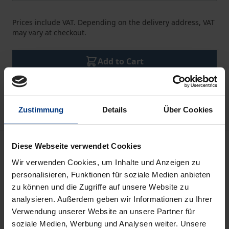
Prices include VAT. Depending on the delivery address, VAT
may vary at checkout.
Add to Cart
Add to Wish List
Delivery cost notice
Zustimmung
Details
Über Cookies
Description
Diese Webseite verwendet Cookies
Wir verwenden Cookies, um Inhalte und Anzeigen zu
The statute of limitations for criminal offenses varies
personalisieren, Funktionen für soziale Medien anbieten
zu können und die Zugriffe auf unsere Website zu
within the European Union. This raises considerable
analysieren. Außerdem geben wir Informationen zu Ihrer
problems for cross-border cooperation in criminal
Verwendung unserer Website an unsere Partner für
matters. Overcoming them was the subject of a
soziale Medien, Werbung und Analysen weiter. Unsere