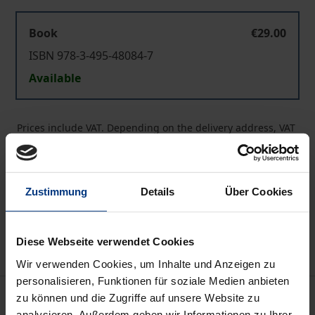
Book
€29.00
ISBN 978-3-495-48084-7
Available
Prices include VAT. Depending on the delivery address, VAT
may vary at checkout.
Add to Cart
Zustimmung
Details
Über Cookies
Add to Wish List
Delivery cost notice
Diese Webseite verwendet Cookies
Wir verwenden Cookies, um Inhalte und Anzeigen zu
personalisieren, Funktionen für soziale Medien anbieten
Description
zu können und die Zugriffe auf unsere Website zu
analysieren. Außerdem geben wir Informationen zu Ihrer