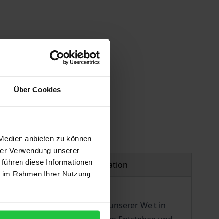
 vary at checkout.
Über Cookies
 Medien anbieten zu können
hrer Verwendung unserer
 führen diese Informationen
Product safety information
ie im Rahmen Ihrer Nutzung
und die heutige Ausgestaltung unserer Welt in