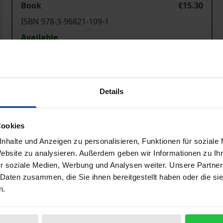
Book
€15.30
ISBN 978-3-96821-109-1
Available
Prices include VAT. Depending on the delivery address, VAT may
Details
Add to Cart
Add to Wish List
Delivery cost notice
Cookies
nhalte und Anzeigen zu personalisieren, Funktionen für soziale
Website zu analysieren. Außerdem geben wir Informationen zu I
r soziale Medien, Werbung und Analysen weiter. Unsere Partner
Bibliographical data
 Daten zusammen, die Sie ihnen bereitgestellt haben oder die s
n.
enschaftlers Gerhard Mitscherlich führt in die Geschichte 