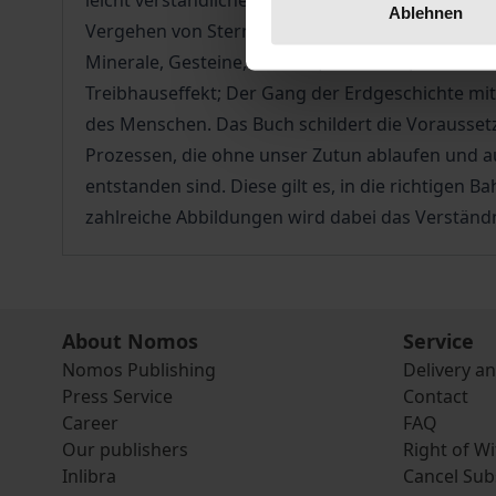
leicht verständlicher Weise ein. Es werden fol
Ablehnen
Vergehen von Sternen und Galaxien; Das Sonnens
Minerale, Gesteine, Vulkane, Erdbeben; Der Was
Treibhauseffekt; Der Gang der Erdgeschichte mit
des Menschen. Das Buch schildert die Voraussetzu
Prozessen, die ohne unser Zutun ablaufen und au
entstanden sind. Diese gilt es, in die richtigen 
zahlreiche Abbildungen wird dabei das Verständn
About Nomos
Service
Nomos Publishing
Delivery a
Press Service
Contact
Career
FAQ
Our publishers
Right of W
Inlibra
Cancel Sub