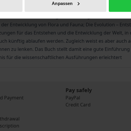
gende Themen behandelt: Die kleinen Bausteine der Materie
Anpassen
ystem; Das Driften der Kontinente; Die Ozeane mit ihren 
serhaushalt – Niederschlag, Verdunstung, Flüsse, Übersch
 der Entwicklung von Flora und Fauna; Die Evolution – Ent
ngen für das Entstehen und die Entwicklung der Welt, in de
ch künftig ablaufen werden. Zugleich weist es aber auch 
Bahnen zu lenken. Das Buch stellt damit eine gute Einführun
is für die wissenschaftlichen Ausführungen erleichtert
Pay safely
nd Payment
PayPal
Credit Card
ithdrawal
scription