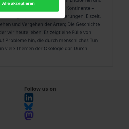
 – Atome; Das Universum mit dem Entstehen und
Alle akzeptieren
Strömungen und Gezeiten; Die Kontinente –
wemmungen; Klima – Klimaänderungen, Eiszeit,
stehen und Vergehen der Arten; Die Geschichte
r wir heute leben. Es zeigt eine Fülle von
auf Probleme hin, die durch menschliches Tun
g in viele Themen der Ökologie dar. Durch
Follow us on