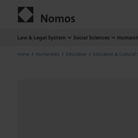
Skip to Content
Law & Legal System
Social Sciences
Humanit
Home
/
Humanities
/
Education
/
Education & Cultural 