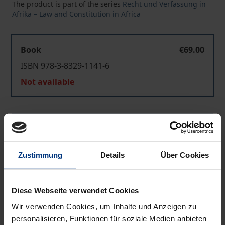
The product is part of the series
Recht und Verfassung in
Afrika – Law and Constitution in Africa
Book
€69.00
ISBN 978-3-8329-1141-6
Not available
Add to Cart
Add to Wish List
Delivery cost notice
Zustimmung
Details
Über Cookies
Diese Webseite verwendet Cookies
Description
Wir verwenden Cookies, um Inhalte und Anzeigen zu
personalisieren, Funktionen für soziale Medien anbieten