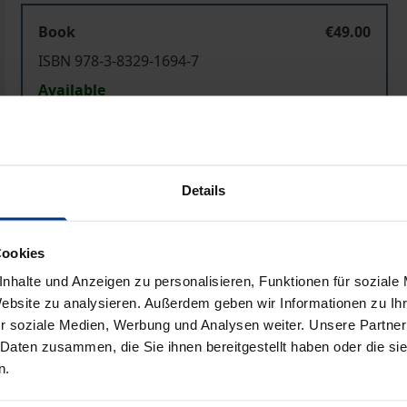
Book
€49.00
ISBN 978-3-8329-1694-7
Available
Prices include VAT. Depending on the delivery address, VAT may
Details
Add to Cart
Add to Wish List
Delivery cost notice
Cookies
nhalte und Anzeigen zu personalisieren, Funktionen für soziale
Website zu analysieren. Außerdem geben wir Informationen zu I
r soziale Medien, Werbung und Analysen weiter. Unsere Partner
Bibliographical data
 Daten zusammen, die Sie ihnen bereitgestellt haben oder die s
n.
sschlusses durch die, das Faktum der unverlangten Waren