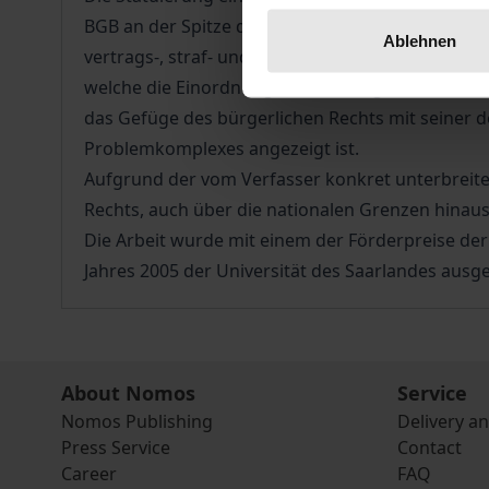
BGB an der Spitze des Schuldrechts, hält sich do
Ablehnen
vertrags-, straf- und verfassungsrechtlicher Ar
welche die Einordnung als absolut geschütztes Re
das Gefüge des bürgerlichen Rechts mit seiner de
Problemkomplexes angezeigt ist.
Aufgrund der vom Verfasser konkret unterbrei
Rechts, auch über die nationalen Grenzen hinaus
Die Arbeit wurde mit einem der Förderpreise der 
Jahres 2005 der Universität des Saarlandes ausg
About Nomos
Service
Nomos Publishing
Delivery a
Press Service
Contact
Career
FAQ