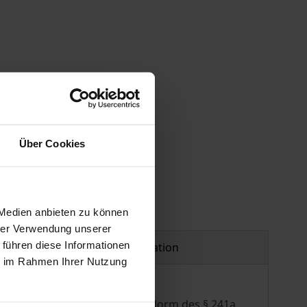
 vary at checkout.
Über Cookies
 Medien anbieten zu können
hrer Verwendung unserer
 führen diese Informationen
Product safety information
ie im Rahmen Ihrer Nutzung
zusendung partiell regelnde Norm des § 241a