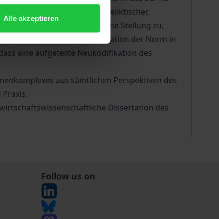
eht zahlreiche Folgefragen deliktischer,
Alle akzeptieren
Empfängers eine herausgehobene Stellung zu,
lingt eine vollständige Integration der Norm in
dass eine aufgeteilte Neukodifikation des
menkomplexes aus sämtlichen Perspektiven des
 Praxis.
 wirtschaftswissenschaftliche Dissertation des
Follow us on