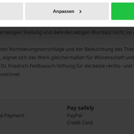
gmatisch nicht in dem ihm vorgegebenen Korsett, sondern zi
Anpassen
t nach sich. Im Ergebnis kommt dabei dem Besitzrecht des 
cht rechtfertigt. Aufgrund dieser weitreichenden Folgen ge
rzeitigen Stellung und dem derzeitigen Wortlaut nicht, so 
teten Normierungsvorschläge und der Beleuchtung des The
, eignet sich das Werk gleichermaßen für Wissenschaft und
Dr. Friedrich-Feldbausch-Stiftung für die beste rechts- und
ezeichnet.
Pay safely
nd Payment
PayPal
Credit Card