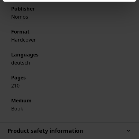
Publisher
Nomos
Format
Hardcover
Languages
deutsch
Pages
210
Medium
Book
Product safety information