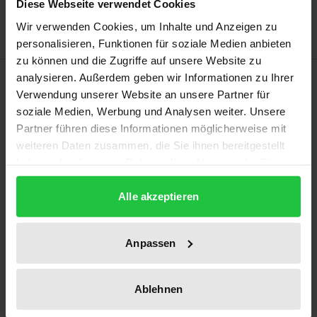
Diese Webseite verwendet Cookies
Delivery cost notice
Wir verwenden Cookies, um Inhalte und Anzeigen zu
personalisieren, Funktionen für soziale Medien anbieten
zu können und die Zugriffe auf unsere Website zu
Bibliographical data
analysieren. Außerdem geben wir Informationen zu Ihrer
Verwendung unserer Website an unsere Partner für
soziale Medien, Werbung und Analysen weiter. Unsere
Edition
Partner führen diese Informationen möglicherweise mit
1
weiteren Daten zusammen, die Sie ihnen bereitgestellt
haben oder die sie im Rahmen Ihrer Nutzung der Dienste
ISBN
gesammelt haben.
Alle akzeptieren
978-3-7890-4117-4
Publication Date
Anpassen
Mar 12, 1996
Year of Publication
Ablehnen
1996