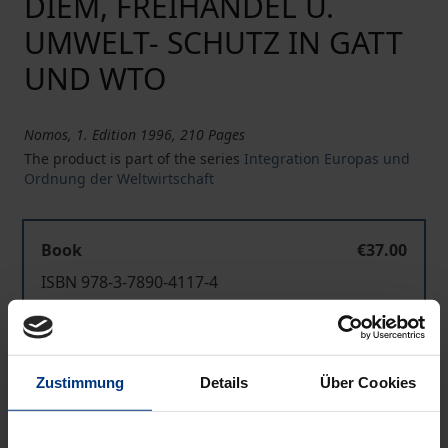
DIEM, FREIHANDEL U.
UMWELT- SCHUTZ IN GATT
UND WTO
Nomos, 1. Edition 1996, 210 Pages
The product is part of the series
Integration Europas und
Ordnung der Weltwirtschaft
Book
€37.00
ISBN 978-3-7890-4117-4
Not available
Zustimmung
Details
Über Cookies
Add to Cart
Add to Wish List