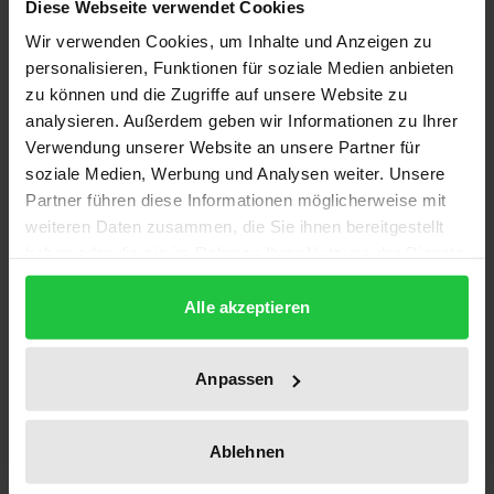
und Datenschutzrecht, Wirtschaftsrecht,
Diese Webseite verwendet Cookies
eGovernment-Recht, eJustice-Recht, eCommerce-
Wir verwenden Cookies, um Inhalte und Anzeigen zu
Recht und IT-Sicherheitsrecht. Einführungen
personalisieren, Funktionen für soziale Medien anbieten
erläutern kurz und prägnant die jeweiligen Themen.
zu können und die Zugriffe auf unsere Website zu
analysieren. Außerdem geben wir Informationen zu Ihrer
Verwendung unserer Website an unsere Partner für
Topaktuell
soziale Medien, Werbung und Analysen weiter. Unsere
Enthalten sind bereits
Partner führen diese Informationen möglicherweise mit
• Digital Markets Act (DMA) mit einer Vielzahl neuer
weiteren Daten zusammen, die Sie ihnen bereitgestellt
Regeln für große Plattformbetreiber
haben oder die sie im Rahmen Ihrer Nutzung der Dienste
• Digital Services Act (DSA), das „Grundgesetz für
gesammelt haben.
Alle akzeptieren
Online-Dienste“ zum Umgang mit illegalen Inhalten
im Netz
• Data Governance Act (DGA), der Rechtsrahmen für
Anpassen
den Zugang, die Nutzung und Weitergabe von
Industrie-, Mobilitäts- und Gesundheitsdaten sowie
Ablehnen
• Daten im öffentlichen Bereich