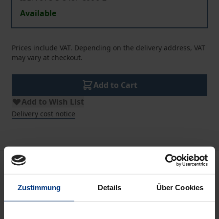
Available
Prices include VAT. Depending on the delivery address, VAT
may vary at checkout.
Add to Cart
Add to Wish List
Delivery cost notice
Description
Zustimmung
Details
Über Cookies
Die Textsammlung zum Digitalrecht umfasst die
wichtigsten Regelungen aus den Bereichen Daten-