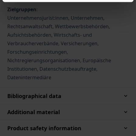
Zielgruppen
:
Unternehmensjurist:innen, Unternehmen,
Rechtsanwaltschaft, Wettbewerbsbehörden,
Aufsichtsbehörden, Wirtschafts- und
Verbraucherverbände, Versicherungen,
Forschungseinrichtungen,
Nichtregierungsorganisationen, Europäische
Institutionen, Datenschutzbeauftragte,
Datenintermediäre
Bibliographical data
Additional material
Product safety information