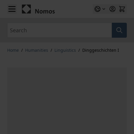
Skip to Content
Search
Home
/
Humanities
/
Linguistics
/
Dinggeschichten I