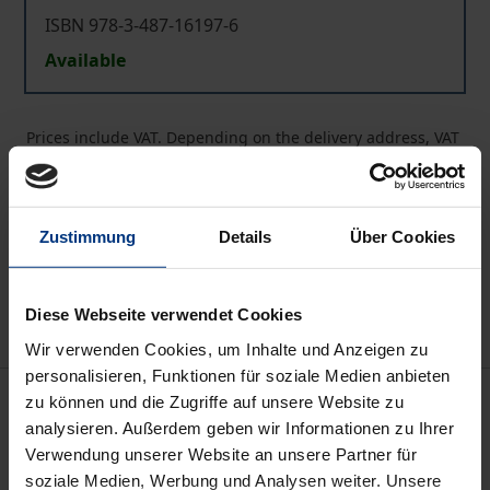
ISBN 978-3-487-16197-6
Available
Prices include VAT. Depending on the delivery address, VAT
may vary at checkout.
Add to Cart
Zustimmung
Details
Über Cookies
Add to Wish List
Delivery cost notice
Diese Webseite verwendet Cookies
Wir verwenden Cookies, um Inhalte und Anzeigen zu
personalisieren, Funktionen für soziale Medien anbieten
Description
zu können und die Zugriffe auf unsere Website zu
analysieren. Außerdem geben wir Informationen zu Ihrer
Verwendung unserer Website an unsere Partner für
Die Editionsreihe Kabinettstücke. Sammlung
soziale Medien, Werbung und Analysen weiter. Unsere