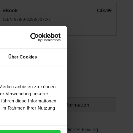
Diplomatenrecht als Soft Power des Heiligen Stuhls
eBook
€43.99
ISBN 978-3-8288-7072-7
Available
 vary at checkout.
Über Cookies
 Medien anbieten zu können
hrer Verwendung unserer
 führen diese Informationen
Product safety information
ie im Rahmen Ihrer Nutzung
außerordentliches völkerrechtliches Privileg: