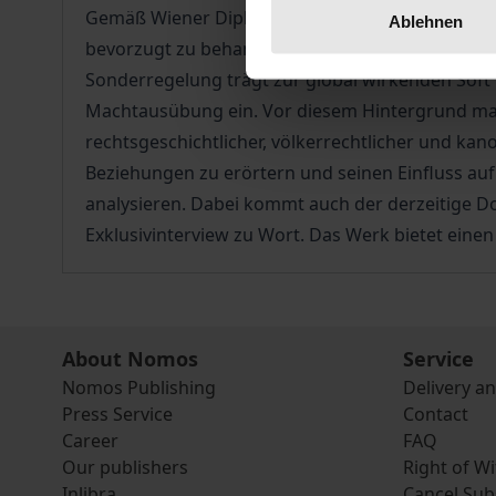
Gemäß Wiener Diplomatenrechtskonvention steht
Ablehnen
bevorzugt zu behandeln und sie kraft Gesetzes
Sonderregelung trägt zur global wirkenden Soft 
Machtausübung ein. Vor diesem Hintergrund mach
rechtsgeschichtlicher, völkerrechtlicher und ka
Beziehungen zu erörtern und seinen Einfluss auf
analysieren. Dabei kommt auch der derzeitige Do
Exklusivinterview zu Wort. Das Werk bietet einen
About Nomos
Service
Nomos Publishing
Delivery a
Press Service
Contact
Career
FAQ
Our publishers
Right of W
Inlibra
Cancel Sub