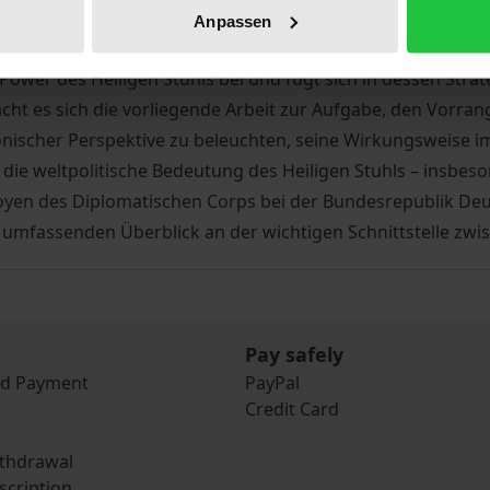
 es den Empfangsstaaten frei, die Päpstlichen Gesandten 
Anpassen
 zum Oberhaupt des Diplomatischen Corps – zum sog. ­Doye
Power des Heiligen Stuhls bei und fügt sich in dessen Stra
t es sich die vorliegende Arbeit zur Aufgabe, den Vorran
nonischer Perspektive zu beleuchten, seine Wirkungsweise 
 die weltpolitische Bedeutung des Heiligen Stuhls – insbes
yen des Diplomatischen Corps bei der Bundesrepublik Deuts
 umfassenden Überblick an der wichtigen Schnittstelle zwisc
Pay safely
nd Payment
PayPal
Credit Card
ithdrawal
scription