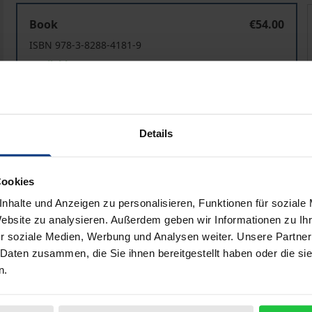
Diplomatenrecht als Soft Power des Heiligen Stuhls
Book
€54.00
ISBN 978-3-8288-4181-9
Available
Prices include VAT. Depending on the delivery address, VAT may
Details
Add to Cart
Add to Wish List
Delivery cost notice
Cookies
nhalte und Anzeigen zu personalisieren, Funktionen für soziale
Website zu analysieren. Außerdem geben wir Informationen zu I
r soziale Medien, Werbung und Analysen weiter. Unsere Partner
iographical data
Reviews
 Daten zusammen, die Sie ihnen bereitgestellt haben oder die s
n.
des Heiligen Stuhls genießen die Apostolischen Nuntien ein 