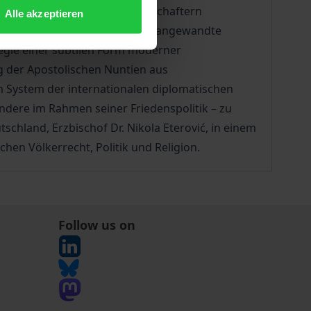
gegenüber allen übrigen Botschaftern
Alle akzeptieren
n – zu ernennen. Diese häufig angewandte
tegie einer subtilen Form moderner
g der Apostolischen Nuntien aus
im System der internationalen diplomatischen
ondere im Rahmen seiner Friedenspolitik – zu
chland, Erzbischof Dr. Nikola Eterović, in einem
hen Völkerrecht, Politik und Religion.
Follow us on