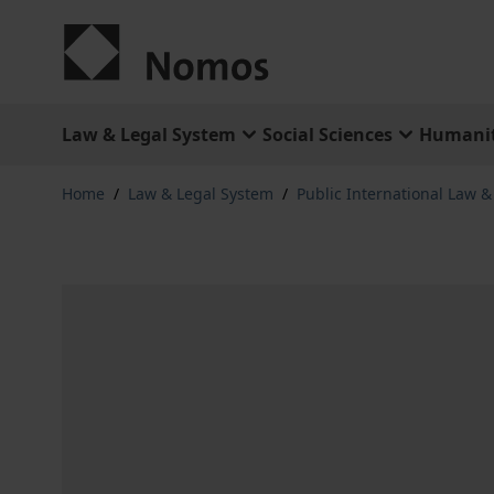
Skip to Content
Law & Legal System
Social Sciences
Humanit
Home
/
Law & Legal System
/
Public International Law 