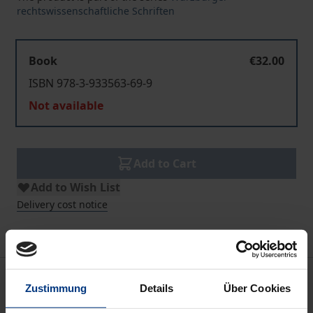
rechtswissenschaftliche Schriften
Book
€32.00
ISBN 978-3-933563-69-9
Not available
Add to Cart
Add to Wish List
Delivery cost notice
Bibliographical data
Zustimmung
Details
Über Cookies