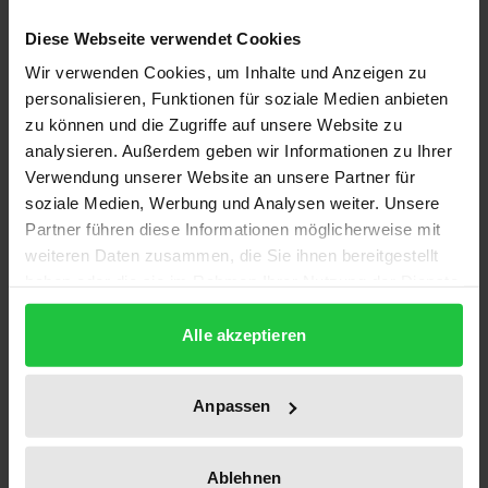
Edition
Diese Webseite verwendet Cookies
1
Wir verwenden Cookies, um Inhalte und Anzeigen zu
ISBN
personalisieren, Funktionen für soziale Medien anbieten
zu können und die Zugriffe auf unsere Website zu
978-3-933563-69-9
analysieren. Außerdem geben wir Informationen zu Ihrer
Verwendung unserer Website an unsere Partner für
Subtitle
soziale Medien, Werbung und Analysen weiter. Unsere
Bürgerbegehren und Bürgerentscheid in Bayern
Partner führen diese Informationen möglicherweise mit
weiteren Daten zusammen, die Sie ihnen bereitgestellt
Publication Date
haben oder die sie im Rahmen Ihrer Nutzung der Dienste
Jan 1, 2000
gesammelt haben.
Alle akzeptieren
Year of Publication
2000
Anpassen
Publisher
Ergon
Ablehnen