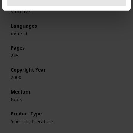
Format
Softcover
Languages
deutsch
Pages
245
Copyright Year
2000
Medium
Book
Product Type
Scientific literature