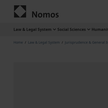
Skip to Content
Law & Legal System
Social Sciences
Humanit
Home
/
Law & Legal System
/
Jurisprudence & General I