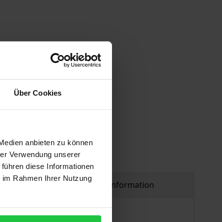
 vary at checkout.
Über Cookies
 Medien anbieten zu können
hrer Verwendung unserer
 führen diese Informationen
ie im Rahmen Ihrer Nutzung
Product safety information