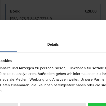
Book
€28.00
ISBN 978-3-8487-7275-9
Available
Prices include VAT. Depending on the delivery address, VAT may
Details
Add to Cart
Add to Wish List
Cookies
Delivery cost notice
nhalte und Anzeigen zu personalisieren, Funktionen für soziale
Website zu analysieren. Außerdem geben wir Informationen zu I
r soziale Medien, Werbung und Analysen weiter. Unsere Partner
 Daten zusammen, die Sie ihnen bereitgestellt haben oder die s
aphical data
Additional material
n.