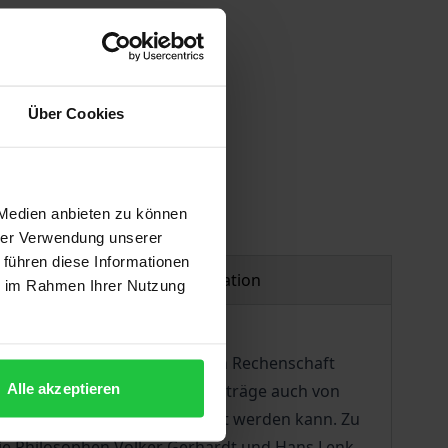
Über Cookies
 Medien anbieten zu können
hrer Verwendung unserer
 führen diese Informationen
Product safety information
ie im Rahmen Ihrer Nutzung
. Die Beiträge geben zum einen Rechenschaft
Alle akzeptieren
stituts, seine Arbeit durch Beiträge auch von
mpismus kompetent bereichert werden kann. Zu
 die Philosophen Volker Gerhardt und Hans Lenk,