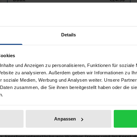
ISBN 978-3-89665-169-3
Not available
Details
Add to Cart
Add to Wish List
Delivery cost notice
Cookies
nhalte und Anzeigen zu personalisieren, Funktionen für soziale
Website zu analysieren. Außerdem geben wir Informationen zu I
r soziale Medien, Werbung und Analysen weiter. Unsere Partner
Bibliographical data
 Daten zusammen, die Sie ihnen bereitgestellt haben oder die s
n.
sem Band die 1997 begonnene Reihe 'Jahrbuch des DOI' fort
Anpassen
eit. Darüber hinaus spiegeln sie das ständige Bemühen des In
nstöße, mit denen die aktuelle Debatte um Sport und Oly
a. Sportverantwortliche wie Walther Tröger und Jiri Kössl,