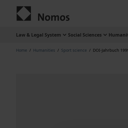
Skip to Content
Law & Legal System
Social Sciences
Humanit
Home
/
Humanities
/
Sport science
/
DOI-Jahrbuch 199