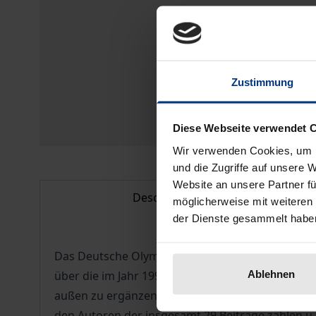
Zustimmung
Diese Webseite verwendet 
Wir verwenden Cookies, um I
und die Zugriffe auf unsere 
Website an unsere Partner fü
Description
möglicherweise mit weiteren
der Dienste gesammelt habe
Das Deutsche Olympische Institut setzt mit die
Ablehnen
über die im Jahr 1999 am Institut geleistete Arb
außen zu ergänzen um weitere fruchtbare Denka
den Autoren der insgesamt 29 Beiträge zählen u.