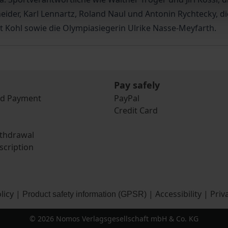
ider, Karl Lennartz, Roland Naul und Antonin Rychtecky, die 
t Kohl sowie die Olympiasiegerin Ulrike Nasse-Meyfarth.
Pay safely
nd Payment
PayPal
Credit Card
ithdrawal
scription
licy
|
|
Accessibility
|
Priv
Product safety information (GPSR)
© 2026 Nomos Verlagsgesellschaft mbH & Co. KG