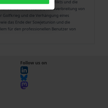
Abwicklung des Ost-West-Konflikts und die
konventionellen Waffen; Nichtverbreitung von
er Golfkrieg und die Verhängung eines
owie das Ende der Sowjetunion und die
lem für den professionellen Benutzer von
Follow us on