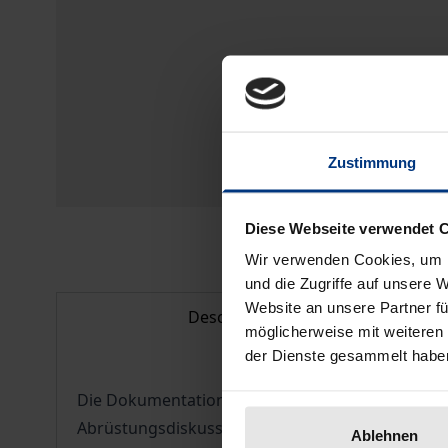
Zustimmung
Diese Webseite verwendet 
Wir verwenden Cookies, um I
und die Zugriffe auf unsere 
Website an unsere Partner fü
Description
möglicherweise mit weiteren
der Dienste gesammelt habe
Die Dokumentation zur Abrüstung und Sicherheit 
Abrüstungsdiskussion ab. Band XXV behandelt d
Ablehnen