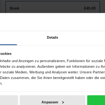
Book
€49.00
ISBN 978-3-89665-063-4
Not available
Details
Add to Cart
Add to Wish List
Delivery cost notice
Cookies
nhalte und Anzeigen zu personalisieren, Funktionen für soziale
Website zu analysieren. Außerdem geben wir Informationen zu I
r soziale Medien, Werbung und Analysen weiter. Unsere Partner
Bibliographical data
 Daten zusammen, die Sie ihnen bereitgestellt haben oder die s
n.
existiert seit 1960 und deckt die wichtigsten Dokumente zu
en Zeitraum 1989 bis 1992 und damit eine der bewegtesten
Anpassen