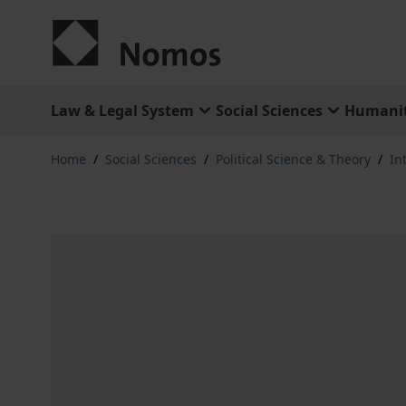
Skip to Content
Law & Legal System
Social Sciences
Humanit
Home
/
Social Sciences
/
Political Science & Theory
/
In