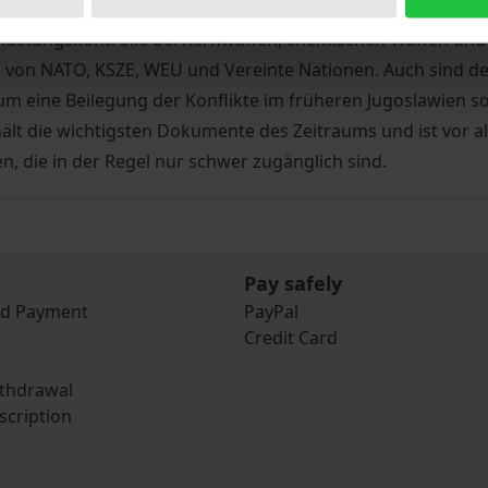
nd Vertragstexten zu den folgenden Themenbereichen: Die 
Rüstungskontrolle bei Kernwaffen, chemischen Waffen und 
ng von NATO, KSZE, WEU und Vereinte Nationen. Auch sind d
 eine Beilegung der Konflikte im früheren Jugoslawien s
t die wichtigsten Dokumente des Zeitraums und ist vor al
, die in der Regel nur schwer zugänglich sind.
Pay safely
nd Payment
PayPal
Credit Card
ithdrawal
scription