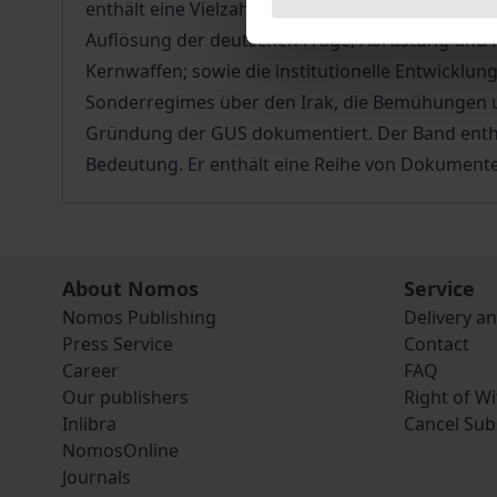
enthält eine Vielzahl von Originaldokumenten u
Auflösung der deutschen Frage; Abrüstung und 
Kernwaffen; sowie die institutionelle Entwicklu
Sonderregimes über den Irak, die Bemühungen um
Gründung der GUS dokumentiert. Der Band enthäl
Bedeutung. Er enthält eine Reihe von Dokumenten
About Nomos
Service
Nomos Publishing
Delivery a
Press Service
Contact
Career
FAQ
Our publishers
Right of W
Inlibra
Cancel Sub
NomosOnline
Journals