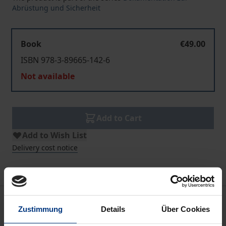
Abrüstung und Sicherheit
Book
€49.00
ISBN 978-3-89665-142-6
Not available
Add to Cart
Add to Wish List
Delivery cost notice
Description
Zustimmung
Details
Über Cookies