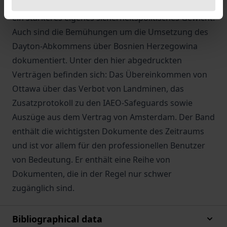
insbesondere die Bemühungen der EU-Staaten um
ein stärkeres eigenes sicherheitspolitisches Gewicht.
Auch sind die Bemühungen um die Umsetzung des
Dayton-Abkommens über Bosnien Herzegowina
dokumentiert. Unter den hier abgedruckten
Verträgen befinden sich: Das Übereinkommen von
Ottawa über das Verbot von Landminen, das
Zusatzprotokoll zu den IAEO-Safeguards sowie
Auszüge aus dem Vertrag von Amsterdam. Der Band
enthält die wichtigsten Dokumente des Zeitraums
und ist vor allem für den professionellen Benutzer
von Bedeutung. Er enthält eine Reihe von
Dokumenten, die in der Regel nur schwer
zugänglich sind.
Bibliographical data