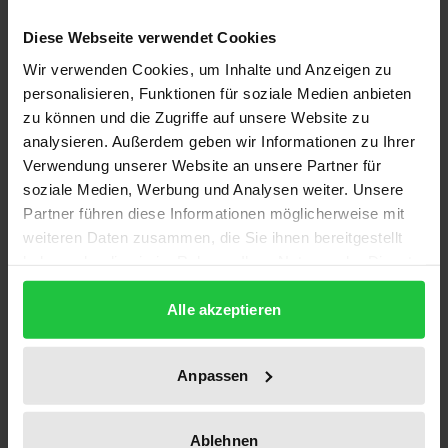
Die Dokumentation zur Abrüstung und Sicherheit
existiert seit 1960 und deckt die wichtigsten
Diese Webseite verwendet Cookies
Dokumente zur internationalen Sicherheit und zur
Wir verwenden Cookies, um Inhalte und Anzeigen zu
Abrüstungsdiskussion ab. Band XXVII behandelt den
personalisieren, Funktionen für soziale Medien anbieten
Zeitraum 1997 bis 1998 und damit eine durch
zu können und die Zugriffe auf unsere Website zu
analysieren. Außerdem geben wir Informationen zu Ihrer
Unruhe und Konflikte sowie eine generelle
Verwendung unserer Website an unsere Partner für
Verschlechterung des internationalen Klimas
soziale Medien, Werbung und Analysen weiter. Unsere
gekennzeichnete Periode. Der Band enthält eine
Partner führen diese Informationen möglicherweise mit
Vielzahl von Originaldokumenten zu den folgenden
weiteren Daten zusammen, die Sie ihnen bereitgestellt
Themenbereichen: Abrüstung und
haben oder die sie im Rahmen Ihrer Nutzung der Dienste
Rüstungskontrolle bei Kernwaffen, chemischen
gesammelt haben.
Alle akzeptieren
Waffen und konventionellen Waffen;
Nichtverbreitung von Kernwaffen;
Landminenverbot; Kosovo-Konflikt; Irak-Konflikt
Anpassen
sowie die institutionelle Entwicklung von NATO,
KSZE/OSZE, WEU und Vereinte Nationen,
Ablehnen