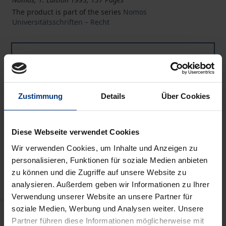
The product is part of the series
Nomos
Universitätsschriften – Recht
Book
€28.00
ISBN 978-3-7890-2899-1
Not available
Zustimmung
Details
Über Cookies
Add to Cart
Diese Webseite verwendet Cookies
Wir verwenden Cookies, um Inhalte und Anzeigen zu
Add to Wish List
personalisieren, Funktionen für soziale Medien anbieten
Delivery cost notice
zu können und die Zugriffe auf unsere Website zu
analysieren. Außerdem geben wir Informationen zu Ihrer
Verwendung unserer Website an unsere Partner für
soziale Medien, Werbung und Analysen weiter. Unsere
Description
Partner führen diese Informationen möglicherweise mit