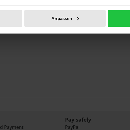
ementations- und der Wirkungsforschung für die Rechtswi
Anpassen
Pay safely
nd Payment
PayPal