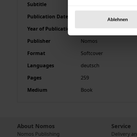
Subtitle
Die Bedeutung der Impl
Publication Date
May 3, 1990
Ablehnen
Year of Publication
1990
Publisher
Nomos
Format
Softcover
Languages
deutsch
Pages
259
Medium
Book
About Nomos
Service
Nomos Publishing
Delivery a