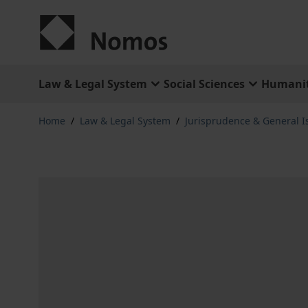
Skip to Content
Law & Legal System
Social Sciences
Humanit
Home
/
Law & Legal System
/
Jurisprudence & General I