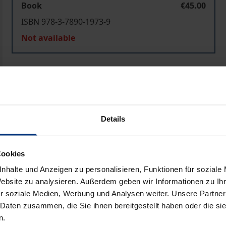
Book
€45.00
ISBN 978-3-7890-1973-9
Not available
Add to Cart
Add to Wish List
Delivery cost notice
Details
Prod
Cookies
nhalte und Anzeigen zu personalisieren, Funktionen für soziale
Website zu analysieren. Außerdem geben wir Informationen zu I
r soziale Medien, Werbung und Analysen weiter. Unsere Partner
 Daten zusammen, die Sie ihnen bereitgestellt haben oder die s
n.