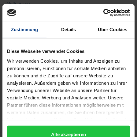
Williamson
Ergon, 1. Edition 2000, 424 Pages
The product is part of the series
Advances in Knowledge
Organization
Zustimmung
Details
Über Cookies
Book
€68.00
Diese Webseite verwendet Cookies
ISBN 978-3-933563-60-6
Wir verwenden Cookies, um Inhalte und Anzeigen zu
Not available
personalisieren, Funktionen für soziale Medien anbieten
zu können und die Zugriffe auf unsere Website zu
analysieren. Außerdem geben wir Informationen zu Ihrer
Verwendung unserer Website an unsere Partner für
Add to Cart
soziale Medien, Werbung und Analysen weiter. Unsere
Add to Wish List
Partner führen diese Informationen möglicherweise mit
Delivery cost notice
weiteren Daten zusammen, die Sie ihnen bereitgestellt
haben oder die sie im Rahmen Ihrer Nutzung der Dienste
gesammelt haben.
Alle akzeptieren