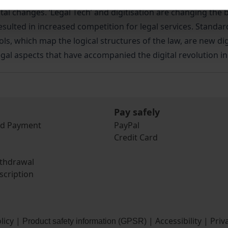
l changes. ‘Legal Tech’ and digitisation are changing the 
esulted in increased competition for legal services. Standar
ols, which map the logical structures of the law, are new di
gal aspects that have accompanied the digital revolution in t
Pay safely
nd Payment
PayPal
Credit Card
ithdrawal
scription
licy
|
|
Accessibility
|
Priv
Product safety information (GPSR)