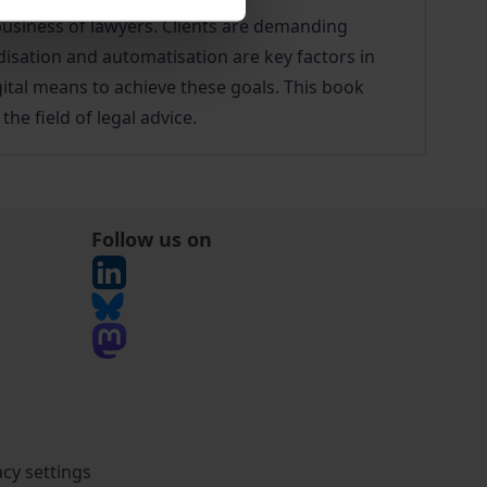
business of lawyers. Clients are demanding
disation and automatisation are key factors in
gital means to achieve these goals. This book
he field of legal advice.
Follow us on
acy settings