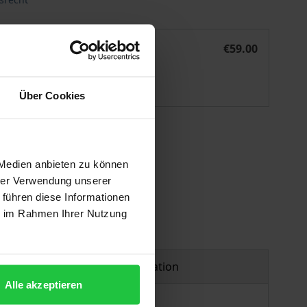
visualisierungstools
Effizienzsteigerung in der Rechtsberatung durch Rechtsvisu
eBook
€59.00
ISBN 978-3-8452-9777-4
Available
Über Cookies
 vary at checkout.
 Medien anbieten zu können
hrer Verwendung unserer
 führen diese Informationen
ie im Rahmen Ihrer Nutzung
Product safety information
Alle akzeptieren