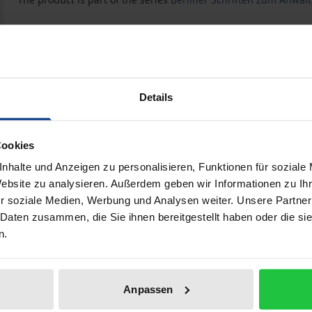
Effizienzsteigerung in der Rechtsberatung durch Rechts
Book
€59.00
ISBN 978-3-8487-5601-8
Available
Details
Prices include VAT. Depending on the delivery address, VAT may
Cookies
nhalte und Anzeigen zu personalisieren, Funktionen für soziale
Add to Cart
Add to Wish List
Website zu analysieren. Außerdem geben wir Informationen zu I
r soziale Medien, Werbung und Analysen weiter. Unsere Partner
Delivery cost notice
 Daten zusammen, die Sie ihnen bereitgestellt haben oder die s
n.
Bibliographical data
Anpassen