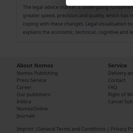
The legal advice market is undergoing fundamenta
greater speed, precision and quality, which has r
coping with these changes. Legal visualisation to
explains the economic, technical, cognitive and le
About Nomos
Service
Nomos Publishing
Delivery a
Press Service
Contact
Career
FAQ
Our publishers
Right of W
Inlibra
Cancel Sub
NomosOnline
Journals
Imprint
|
General Terms and Conditions
|
Privacy Po