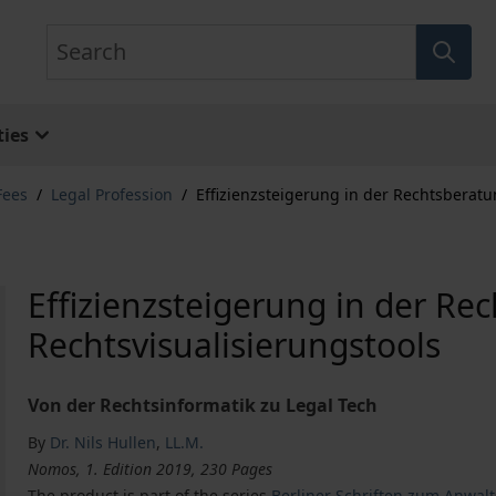
Search
ies
Fees
/
Legal Profession
/
Effizienzsteigerung in der Rechtsberatu
Effizienzsteigerung in der Re
Rechtsvisualisierungstools
Von der Rechtsinformatik zu Legal Tech
By
Dr. Nils Hullen
,
LL.M.
Nomos, 1. Edition 2019, 230 Pages
The product is part of the series
Berliner Schriften zum Anwalt