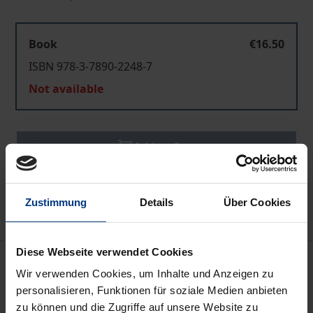
Book
€16.50
ISBN 978-3-7890-2248-7
Not available
Add to Cart
Add to Wish List
Delivery cost notice
Zustimmung
Details
Über Cookies
Diese Webseite verwendet Cookies
Bibliographical data
Wir verwenden Cookies, um Inhalte und Anzeigen zu
personalisieren, Funktionen für soziale Medien anbieten
Edition
zu können und die Zugriffe auf unsere Website zu