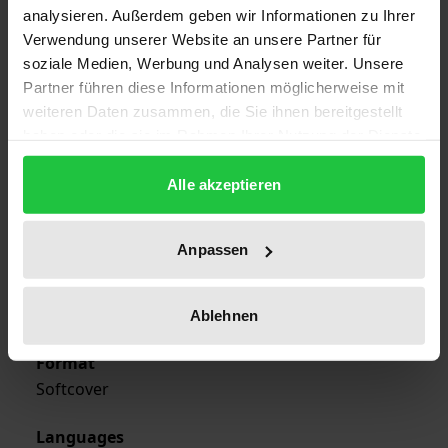
analysieren. Außerdem geben wir Informationen zu Ihrer
1
Verwendung unserer Website an unsere Partner für
soziale Medien, Werbung und Analysen weiter. Unsere
ISBN
Partner führen diese Informationen möglicherweise mit
978-3-7890-2248-7
weiteren Daten zusammen, die Sie ihnen bereitgestellt
haben oder die sie im Rahmen Ihrer Nutzung der Dienste
Publication Date
gesammelt haben.
Feb 5, 1991
Alle akzeptieren
Year of Publication
1991
Anpassen
Publisher
Nomos
Ablehnen
Format
Softcover
Languages