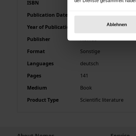
der Dienste gesammelt habe
ISBN
978-3-7890-0316-5
Publication Date
Jan 1, 1977
Ablehnen
Year of Publication
1977
Publisher
Nomos
Format
Sonstige
Languages
deutsch
Pages
141
Medium
Book
Product Type
Scientific literature
About Nomos
Service