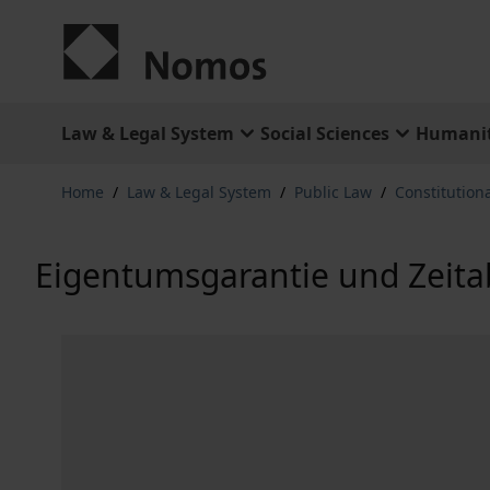
Skip to Content
Law & Legal System
Social Sciences
Humanit
Home
/
Law & Legal System
/
Public Law
/
Constitution
Eigentumsgarantie und Zeita