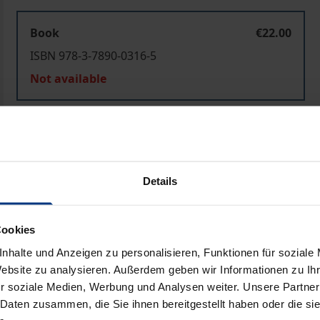
Book
€22.00
ISBN 978-3-7890-0316-5
Not available
Add to Cart
Add to Wish List
Delivery cost notice
Details
Cookies
Prod
nhalte und Anzeigen zu personalisieren, Funktionen für soziale
Website zu analysieren. Außerdem geben wir Informationen zu I
r soziale Medien, Werbung und Analysen weiter. Unsere Partner
 Daten zusammen, die Sie ihnen bereitgestellt haben oder die s