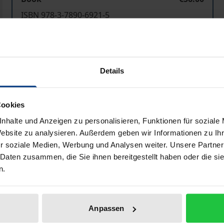
ISBN 978-3-7890-6921-5
Not available
Details
Add to Cart
Add to Wish List
Delivery cost notice
Cookies
nhalte und Anzeigen zu personalisieren, Funktionen für soziale
Website zu analysieren. Außerdem geben wir Informationen zu I
Bibliographical data
r soziale Medien, Werbung und Analysen weiter. Unsere Partner
 Daten zusammen, die Sie ihnen bereitgestellt haben oder die s
n.
r Harmonisierung der Gesellschaftsrechte hat den Bereic
axis eine verstärkte Diskussion über die Notwendigkeit ein
Anpassen
onzernrelevanten Regelungen im englischen, französische
enmarkt eine effiziente Ausgestaltung des Minderheits- u