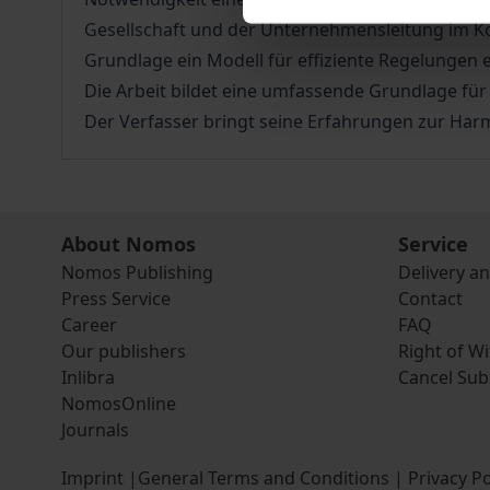
Gesellschaft und der Unternehmensleitung im Ko
Grundlage ein Modell für effiziente Regelunge
Die Arbeit bildet eine umfassende Grundlage für
Der Verfasser bringt seine Erfahrungen zur Har
About Nomos
Service
Nomos Publishing
Delivery a
Press Service
Contact
Career
FAQ
Our publishers
Right of W
Inlibra
Cancel Sub
NomosOnline
Journals
Imprint
|
General Terms and Conditions
|
Privacy Po