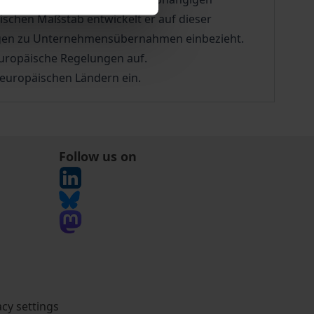
schen Maßstab entwickelt er auf dieser
ungen zu Unternehmensübernahmen einbezieht.
europäische Regelungen auf.
 europäischen Ländern ein.
Follow us on
acy settings