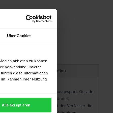
Über Cookies
 Medien anbieten zu können
hrer Verwendung unserer
Product safety information
 führen diese Informationen
ie im Rahmen Ihrer Nutzung
h des Konzernrechts bislang ausgespart. Gerade
er solchen Harmonisierung entzündet.
Alle akzeptieren
n und deutschen Recht bejaht der Verfasser die
nd Gläubigerschutzes in der abhängigen