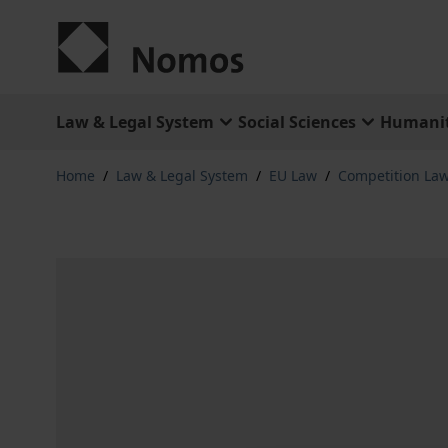
Skip to Content
Law & Legal System
Social Sciences
Humanit
Home
/
Law & Legal System
/
EU Law
/
Competition La