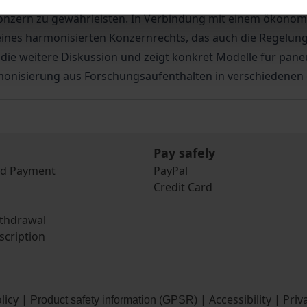
nzern zu gewährleisten. In Verbindung mit einem ökonomi
n eines harmonisierten Konzernrechts, das auch die Regel
 die weitere Diskussion und zeigt konkret Modelle für pan
monisierung aus Forschungsaufenthalten in verschiedenen
Pay safely
nd Payment
PayPal
Credit Card
ithdrawal
scription
licy
|
|
Accessibility
|
Priv
Product safety information (GPSR)