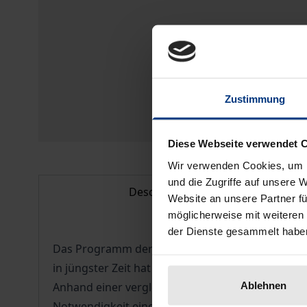
Zustimmung
Diese Webseite verwendet 
Wir verwenden Cookies, um I
und die Zugriffe auf unsere 
Description
Website an unsere Partner fü
möglicherweise mit weiteren
der Dienste gesammelt habe
Das Programm der Europäischen Gemeinschaft zu
in jüngster Zeit hat sich in Wissenschaft und Pr
Ablehnen
Anhand einer vergleichenden Untersuchung der k
Notwendigkeit einer Harmonisierung, um im Binn