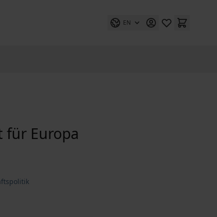
EN
t für Europa
tspolitik