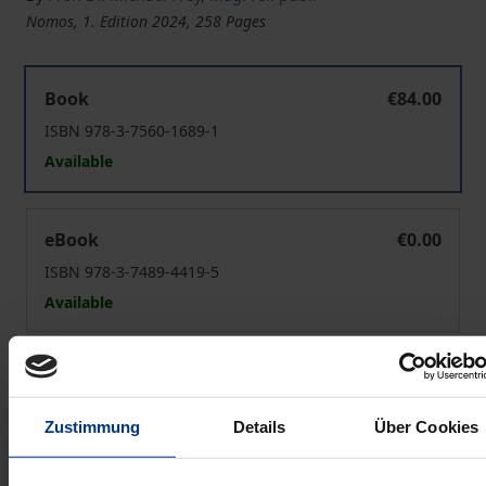
Nomos, 1. Edition 2024, 258 Pages
Ein Energieprivileg für Photovoltaikfreiflächenanlagen?
Book
€84.00
ISBN 978-3-7560-1689-1
Available
Ein Energieprivileg für Photovoltaikfreiflächenanlagen?
eBook
€0.00
ISBN 978-3-7489-4419-5
Available
Prices include VAT. Depending on the delivery address, VAT
may vary at checkout.
Zustimmung
Details
Über Cookies
Add to Cart