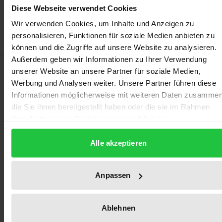
Add to Wish List
Diese Webseite verwendet Cookies
Delivery cost notice
Wir verwenden Cookies, um Inhalte und Anzeigen zu
personalisieren, Funktionen für soziale Medien anbieten zu
können und die Zugriffe auf unsere Website zu analysieren.
Außerdem geben wir Informationen zu Ihrer Verwendung
Description
unserer Website an unsere Partner für soziale Medien,
Werbung und Analysen weiter. Unsere Partner führen diese
Informationen möglicherweise mit weiteren Daten zusammen
The elaboration highlights three areas related to
die Sie ihnen bereitgestellt haben oder die sie im Rahmen
ground-mounted photovoltaic systems, namely the
Ihrer Nutzung der Dienste gesammelt haben.
legal hurdles in the accelerated implementation,
business management factors, and landscape
Alle akzeptieren
ecological aspects in the expansion of ground-
mounted photovoltaic systems and agri-
Anpassen
photovoltaic installations.
This work was developed within the scope of a
Ablehnen