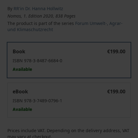
By
RR'in Dr. Hanna Hollwitz
Nomos, 1. Edition 2020, 838 Pages
The product is part of the series
Forum Umwelt-, Agrar-
und Klimaschutzrecht
Ein wohlgeordnetes Agrarstrukturverbesserungsgesetz
Book
€199.00
ISBN 978-3-8487-6684-0
Available
Ein wohlgeordnetes Agrarstrukturverbesserungsgesetz
eBook
€199.00
ISBN 978-3-7489-0796-1
Available
Prices include VAT. Depending on the delivery address, VAT
may vary at checkout.