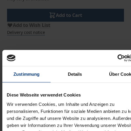
Add to Cart
Add to Wish List
Delivery cost notice
Description
Zustimmung
Details
Über Cook
Structural changes in agriculture with constantly
rising land prices, land concentrations in the assets
Diese Webseite verwendet Cookies
of few companies, investments by venture entities
and digitalisation negatively affect access to land for
Wir verwenden Cookies, um Inhalte und Anzeigen zu
personalisieren, Funktionen für soziale Medien anbieten zu 
smaller enterprises. With regard to the state
und die Zugriffe auf unsere Website zu analysieren. Außerd
agrarian structure improvement laws de lege
geben wir Informationen zu Ihrer Verwendung unserer Websi
ferenda, the analysis demonstrates new