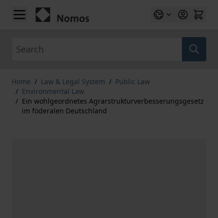
Skip to Content
Search
Home
/
Law & Legal System
/
Public Law
/
Environmental Law
/
Ein wohlgeordnetes Agrarstrukturverbesserungsgesetz
im föderalen Deutschland