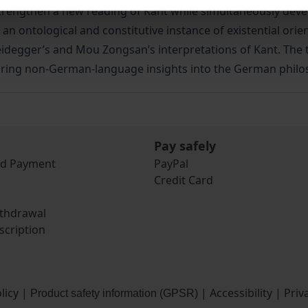
o strengthen a new reading of Kant while simultaneously de
 an ontological and constitutive instance of existential ori
degger’s and Mou Zongsan’s interpretations of Kant. The 
o bring non-German-language insights into the German philo
Pay safely
nd Payment
PayPal
Credit Card
ithdrawal
scription
licy
|
|
Accessibility
|
Priv
Product safety information (GPSR)