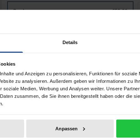
Einbildungskraft als Orientierungskraft
E
Book
€59.00
ISBN 978-3-89665-930-9
Available
Details
Prices include VAT. Depending on the delivery address, VAT may
Cookies
Add to Cart
Add to Wish List
nhalte und Anzeigen zu personalisieren, Funktionen für soziale
Delivery cost notice
Website zu analysieren. Außerdem geben wir Informationen zu I
r soziale Medien, Werbung und Analysen weiter. Unsere Partner
 Daten zusammen, die Sie ihnen bereitgestellt haben oder die s
n.
aphical data
Additional material
Anpassen
pective of interpretation that aims to reconstruct Heidegg