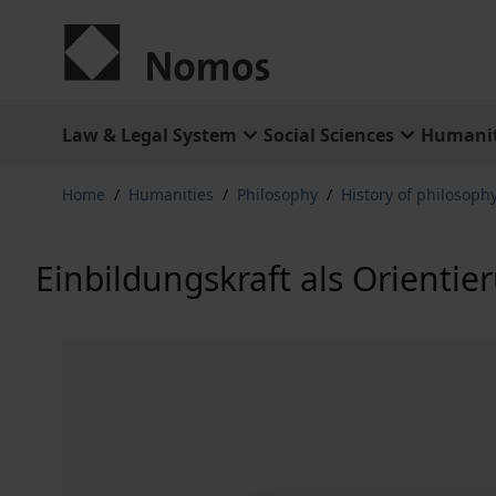
Skip to Content
Law & Legal System
Social Sciences
Humanit
Home
/
Humanities
/
Philosophy
/
History of philosophy
Einbildungskraft als Orientie