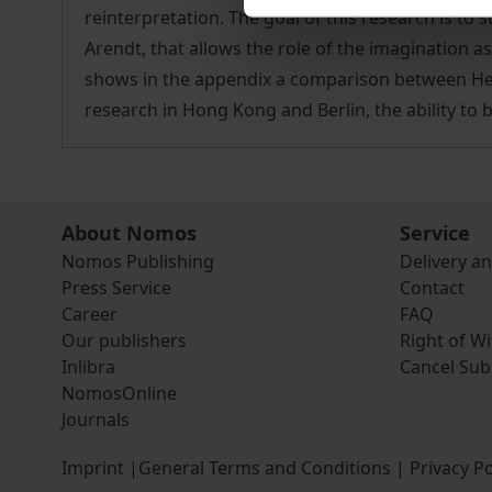
reinterpretation. The goal of this research is t
Arendt, that allows the role of the imagination as
shows in the appendix a comparison between Hei
research in Hong Kong and Berlin, the ability t
About Nomos
Service
Nomos Publishing
Delivery a
Press Service
Contact
Career
FAQ
Our publishers
Right of W
Inlibra
Cancel Sub
NomosOnline
Journals
Imprint
|
General Terms and Conditions
|
Privacy Po