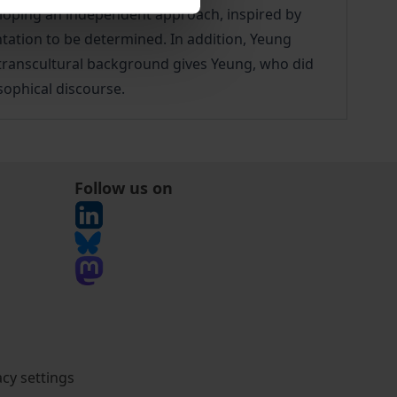
veloping an independent approach, inspired by
entation to be determined. In addition, Yeung
transcultural background gives Yeung, who did
sophical discourse.
Follow us on
acy settings