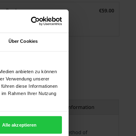
inbildungskraft als Orientierungskraft
eBook
€59.00
ISBN 978-3-89665-931-6
Available
Über Cookies
 vary at checkout.
 Medien anbieten zu können
hrer Verwendung unserer
 führen diese Informationen
ie im Rahmen Ihrer Nutzung
Product safety information
Alle akzeptieren
er's adaptation of Kant as a method of