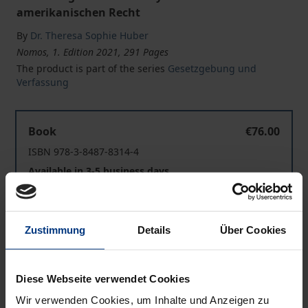
amerikanischen Recht
By
Dr. Theresa Sophie Huber
Nomos, 1. Edition 2021, 291 Pages
The product is part of the series
Gesetzgebung und
Verfassung
Einbindung von Expertise und externem Wissen in das
Book
€76.00
ISBN 978-3-8487-8314-4
Available in 3-5 business days
Einbindung von Expertise und externem Wissen in das
eBook
€76.00
Zustimmung
Details
Über Cookies
ISBN 978-3-7489-2704-4
Available
Diese Webseite verwendet Cookies
Wir verwenden Cookies, um Inhalte und Anzeigen zu
Prices include VAT. Depending on the delivery address, VAT