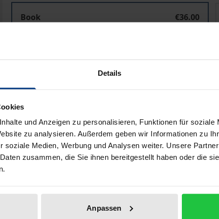
Eine Schuldenbremse für Nordrhein-Westfalen
Book
€36.00
ISBN 978-3-8487-2078-1
Available in 3-5 business days
Details
Prices include VAT. Depending on the delivery address, VAT may
Add to Cart
Add to Wish List
Cookies
nhalte und Anzeigen zu personalisieren, Funktionen für soziale
Delivery cost notice
Website zu analysieren. Außerdem geben wir Informationen zu I
r soziale Medien, Werbung und Analysen weiter. Unsere Partner
 Daten zusammen, die Sie ihnen bereitgestellt haben oder die s
n.
Bibliographical data
Anpassen
ia is of utmost importance for Germany as a whole. However