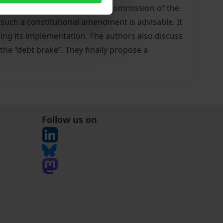
 of the constitutional reform commission of the
such a constitutional amendment is advisable. It
ing its implementation. The authors also discuss
the “debt brake”. They finally propose a
Follow us on