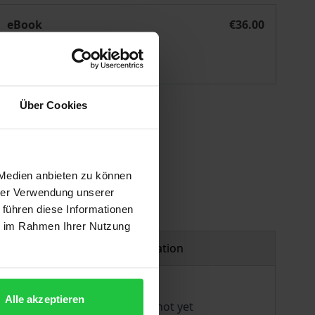
Eine Schuldenbremse für Nordrhein-Westfalen
eBook
€36.00
ISBN 978-3-8452-6468-4
Available
Über Cookies
 vary at checkout.
 Medien anbieten zu können
hrer Verwendung unserer
 führen diese Informationen
ie im Rahmen Ihrer Nutzung
Product safety information
Alle akzeptieren
, North Rhine-Westphalia has not yet