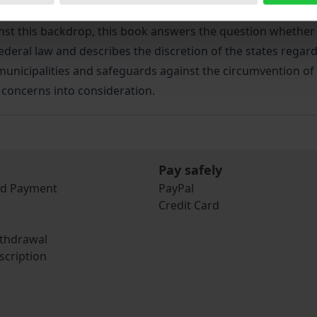
 mandates. Therefore, such a “debt brake“ is on the agenda
inst this backdrop, this book answers the question whether 
deral law and describes the discretion of the states regard
 municipalities and safeguards against the circumvention of 
 concerns into consideration.
Pay safely
nd Payment
PayPal
Credit Card
ithdrawal
scription