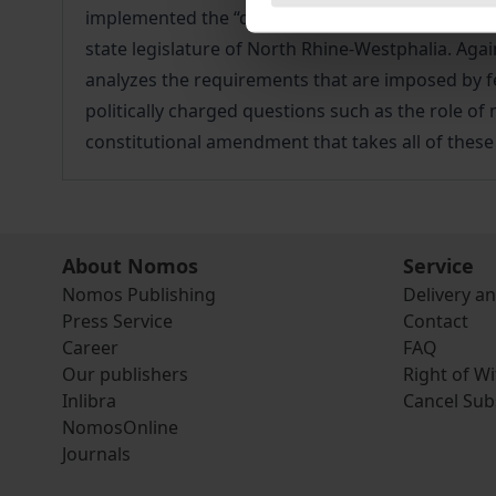
implemented the “debt brake“ that the Basic Law
state legislature of North Rhine-Westphalia. Aga
analyzes the requirements that are imposed by fe
politically charged questions such as the role of
constitutional amendment that takes all of these
About Nomos
Service
Nomos Publishing
Delivery a
Press Service
Contact
Career
FAQ
Our publishers
Right of W
Inlibra
Cancel Sub
NomosOnline
Journals