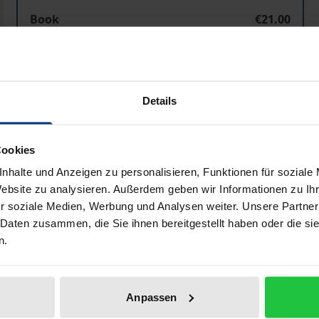
Book
€21.00
ISBN 978-3-8329-1519-3
Not available
Details
Add to Cart
Add to Wish List
Delivery cost notice
Cookies
nhalte und Anzeigen zu personalisieren, Funktionen für soziale
Website zu analysieren. Außerdem geben wir Informationen zu I
r soziale Medien, Werbung und Analysen weiter. Unsere Partner
Bibliographical data
 Daten zusammen, die Sie ihnen bereitgestellt haben oder die s
n.
uropatages 2004 auf einem wissenschaftlichen Kolloquium g
Anpassen
erfassungsvertrag, der die Handlungsfähigkeit der Europ