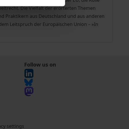
den rechtlichen Zusammenhalt der EU, die Rolle
trecht. Die Vielfalt der erörterten Themen
und Praktikern aus Deutschland und aus anderen
 dem Leitspruch der Europäischen Union – »In
Follow us on
acy settings