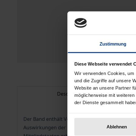
Zustimmung
Diese Webseite verwendet 
Wir verwenden Cookies, um I
und die Zugriffe auf unsere 
Website an unsere Partner fü
Description
möglicherweise mit weiteren
der Dienste gesammelt habe
Der Band enthält Vorträge, die anlässlich des E
Ablehnen
Auswirkungen der Osterweiterung und mit dem V