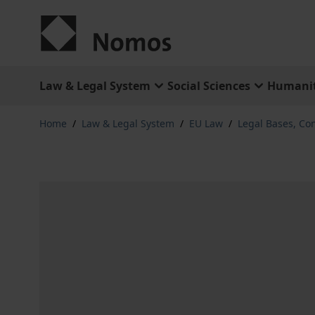
Skip to Content
Law & Legal System
Social Sciences
Humanit
Home
/
Law & Legal System
/
EU Law
/
Legal Bases, Con