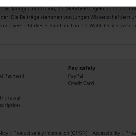
ereiche sind breit gefächert: Die Vorträge beleuchten z.B. 
twicklungen der Union, die Mehrheitsregeln und das Umwel
 wider: Die Beiträge stammen von jungen Wissenschaftlern 
emen versucht dieser Band auch in der Wahl der Verfasser
Pay safely
nd Payment
PayPal
Credit Card
ithdrawal
scription
licy
|
|
Accessibility
|
Priv
Product safety information (GPSR)