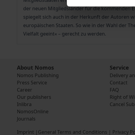
Mitgliedstaaten erhalten soll. Die behandelten B
der neuen Mitgliedsländer für die kommenden En
spiegelt sich auch in der Herkunft der Autoren
europäischen Staaten. So wie in der Wahl der Th
Vielfalt geeint« – gerecht zu werden.
About Nomos
Service
Nomos Publishing
Delivery a
Press Service
Contact
Career
FAQ
Our publishers
Right of W
Inlibra
Cancel Sub
NomosOnline
Journals
Imprint
|
General Terms and Conditions
|
Privacy Po