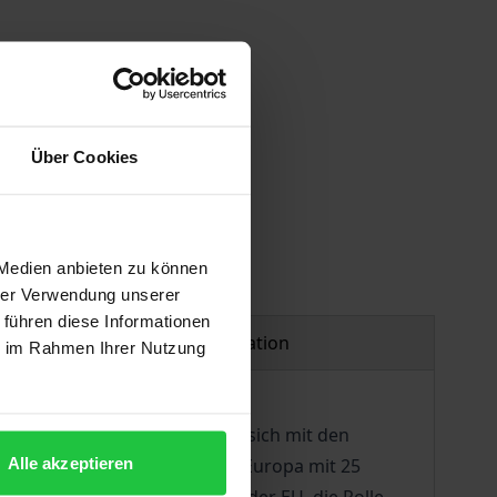
Über Cookies
 Medien anbieten zu können
hrer Verwendung unserer
 führen diese Informationen
Product safety information
ie im Rahmen Ihrer Nutzung
ehalten wurden. Sie befassen sich mit den
Alle akzeptieren
äischen Union auch in einem Europa mit 25