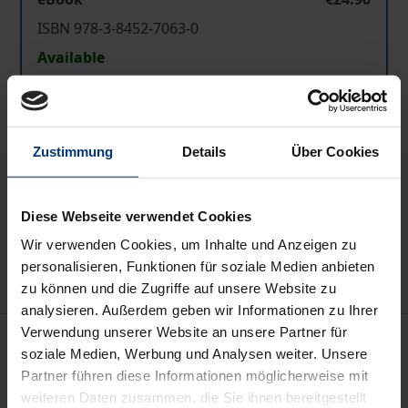
ISBN 978-3-8452-7063-0
Available
Prices include VAT. Depending on the delivery address, VAT
may vary at checkout.
Zustimmung
Details
Über Cookies
Add to Cart
Diese Webseite verwendet Cookies
Add to Wish List
Delivery cost notice
Wir verwenden Cookies, um Inhalte und Anzeigen zu
personalisieren, Funktionen für soziale Medien anbieten
zu können und die Zugriffe auf unsere Website zu
analysieren. Außerdem geben wir Informationen zu Ihrer
Verwendung unserer Website an unsere Partner für
Description
soziale Medien, Werbung und Analysen weiter. Unsere
Partner führen diese Informationen möglicherweise mit
This book will – in intelligible and explanatory
weiteren Daten zusammen, die Sie ihnen bereitgestellt