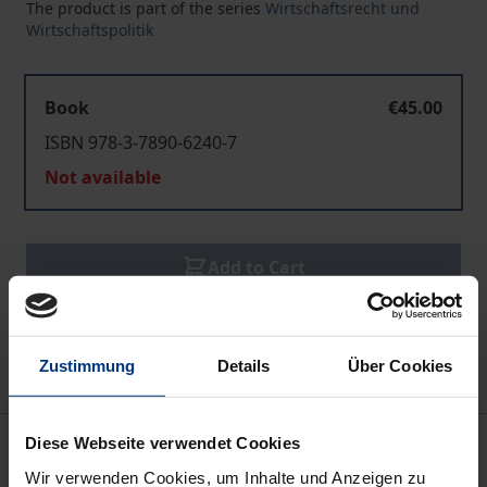
The product is part of the series
Wirtschaftsrecht und
Wirtschaftspolitik
Book
€45.00
ISBN 978-3-7890-6240-7
Not available
Add to Cart
Add to Wish List
Delivery cost notice
Zustimmung
Details
Über Cookies
Description
Diese Webseite verwendet Cookies
Wir verwenden Cookies, um Inhalte und Anzeigen zu