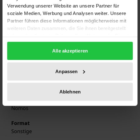
Verwendung unserer Website an unsere Partner für
Edition
soziale Medien, Werbung und Analysen weiter. Unsere
1
Partner führen diese Informationen möglicherweise mit
weiteren Daten zusammen, die Sie ihnen bereitgestellt
ISBN
haben oder die sie im Rahmen Ihrer Nutzung der Dienste
978-3-7890-9225-1
gesammelt haben.
Alle akzeptieren
Publication Date
Sep 24, 1992
Anpassen
Year of Publication
1992
Ablehnen
Publisher
Nomos
Format
Sonstige