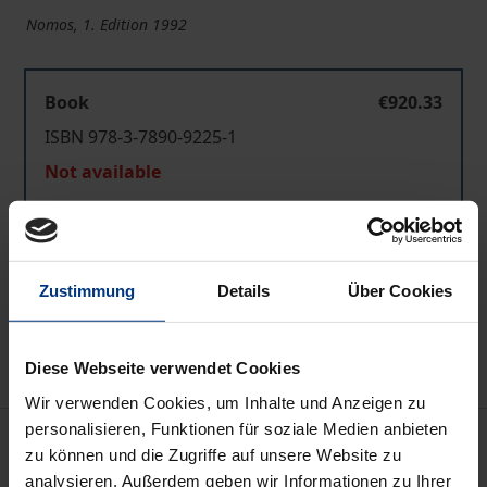
Nomos, 1. Edition 1992
Book
€920.33
ISBN 978-3-7890-9225-1
Not available
Add to Cart
Zustimmung
Details
Über Cookies
Add to Wish List
Delivery cost notice
Diese Webseite verwendet Cookies
Wir verwenden Cookies, um Inhalte und Anzeigen zu
personalisieren, Funktionen für soziale Medien anbieten
Bibliographical data
zu können und die Zugriffe auf unsere Website zu
analysieren. Außerdem geben wir Informationen zu Ihrer