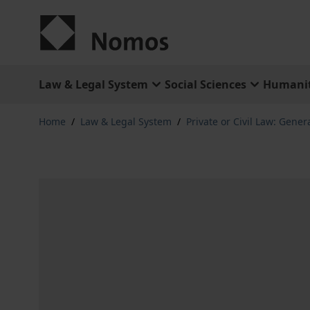
Skip to Content
Law & Legal System
Social Sciences
Humanit
Home
/
Law & Legal System
/
Private or Civil Law: Gener