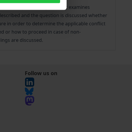
r arbitral proceedings. First, it examines
e described and the question is discussed whether
re in order to determine the applicable conflict
ned or how to proceed in case of non-
dings are discussed.
Follow us on