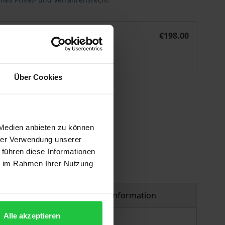
chiedsverfahren
Einstweiliger Rechtsschutz in grenzüberschreitenden Schie
eBook
€198.00
ISBN 978-3-7489-2804-1
Available
Über Cookies
 vary at checkout.
 Medien anbieten zu können
hrer Verwendung unserer
 führen diese Informationen
ie im Rahmen Ihrer Nutzung
Product safety information
Alle akzeptieren