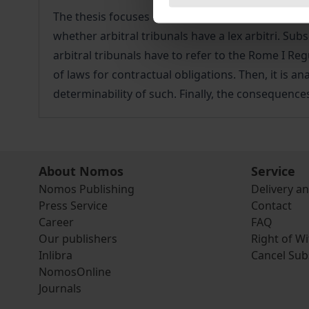
The thesis focuses on the difficulties of determin
whether arbitral tribunals have a lex arbitri. Su
arbitral tribunals have to refer to the Rome I Re
of laws for contractual obligations. Then, it is 
determinability of such. Finally, the consequence
About Nomos
Service
Nomos Publishing
Delivery a
Press Service
Contact
Career
FAQ
Our publishers
Right of W
Inlibra
Cancel Sub
NomosOnline
Journals