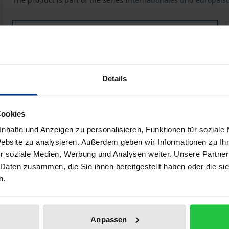
Einstweiliger Rechtsschutz in grenzüberschreitenden S
Book
€198.00
ISBN 978-3-8487-8428-8
Available in 3-5 business days
Details
Prices include VAT. Depending on the delivery address, VAT may
Cookies
Add to Cart
Add to Wish List
nhalte und Anzeigen zu personalisieren, Funktionen für soziale
Website zu analysieren. Außerdem geben wir Informationen zu I
Delivery cost notice
r soziale Medien, Werbung und Analysen weiter. Unsere Partner
 Daten zusammen, die Sie ihnen bereitgestellt haben oder die s
n.
aphical data
Additional material
Anpassen