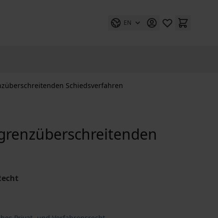
EN
enzüberschreitenden Schiedsverfahren
n grenzüberschreitenden
Recht
hes Privat- und Verfahrensrecht