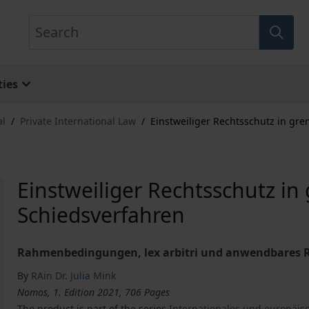
Search
ies
al
/
Private International Law
/
Einstweiliger Rechtsschutz in gr
Einstweiliger Rechtsschutz i
Schiedsverfahren
Rahmenbedingungen, lex arbitri und anwendbares 
By
RAin Dr. Julia Mink
Nomos, 1. Edition 2021, 706 Pages
The product is part of the series
Internationales und europäisc