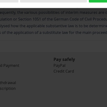
ing the applicable law in interim proceedings in cross-borde
bsequently, the various possibilities of interim measures ar
gulation or Section 1051 of the German Code of Civil Procedu
analysed how the applicable substantive law is to be determi
s of the application of a substitute law for the main procee
Pay safely
nd Payment
PayPal
Credit Card
ithdrawal
scription