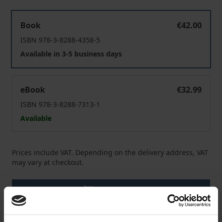
El Vocho es mexicano
Book
€42.00
ISBN 978-3-8288-4358-5
Available in 3-5 business days
El Vocho es mexicano
eBook
€32.99
ISBN 978-3-8288-7313-1
Available
Prices include VAT. Depending on the delivery address, VAT
may vary at checkout.
Add to Cart
Add to Wish List
Delivery cost notice