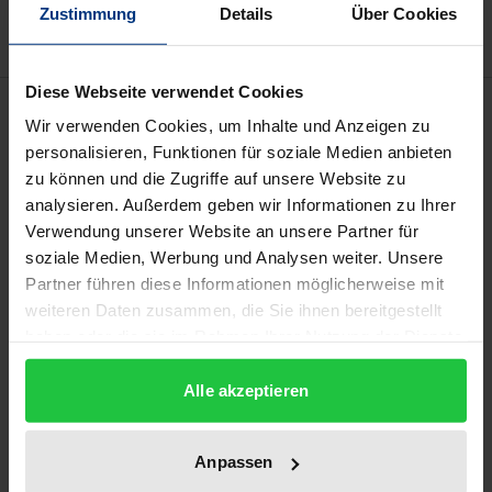
Zustimmung
Details
Über Cookies
Diese Webseite verwendet Cookies
Description
Wir verwenden Cookies, um Inhalte und Anzeigen zu
personalisieren, Funktionen für soziale Medien anbieten
Der VW Käfer hat sich auch in Mexiko, wie bereits
zu können und die Zugriffe auf unsere Website zu
zuvor in Deutschland, zu einem bedeutenden
analysieren. Außerdem geben wir Informationen zu Ihrer
Verwendung unserer Website an unsere Partner für
Erinnerungsort für das kulturelle Gedächtnis
soziale Medien, Werbung und Analysen weiter. Unsere
entwickelt. Nicht nur die Bezeichnung
Vocho
oder
Partner führen diese Informationen möglicherweise mit
Vochito
, wie dieses Auto liebevoll von den
weiteren Daten zusammen, die Sie ihnen bereitgestellt
Mexikaner*innen genannt wird, sondern auch die
haben oder die sie im Rahmen Ihrer Nutzung der Dienste
Diversität der Formen seiner kulturellen Aneignung
gesammelt haben.
sind Zeugen dieser Entwicklung.
Alle akzeptieren
Diese Material Culture Study wendet sich
bestimmten Aspekten des mexikanischen
Anpassen
Motorscape zu, der durch den Vocho dominiert