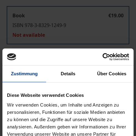
Book
€19.00
ISBN 978-3-8329-1249-9
Not available
Add to Cart
Add to Wish List
Zustimmung
Details
Über Cookies
Delivery cost notice
Diese Webseite verwendet Cookies
Wir verwenden Cookies, um Inhalte und Anzeigen zu
Description
personalisieren, Funktionen für soziale Medien anbieten
zu können und die Zugriffe auf unsere Website zu
Einige Länder wie beispielsweise die Schweiz haben
analysieren. Außerdem geben wir Informationen zu Ihrer
Verwendung unserer Website an unsere Partner für
elektronische Wahlen – Wahlen mit Hilfe des