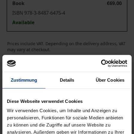
Book
€69.00
ISBN 978-3-8487-6475-4
Available
Prices include VAT. Depending on the delivery address, VAT
may vary at checkout.
Add to Cart
Add to Wish List
Zustimmung
Details
Über Cookies
Delivery cost notice
Diese Webseite verwendet Cookies
Wir verwenden Cookies, um Inhalte und Anzeigen zu
Description
personalisieren, Funktionen für soziale Medien anbieten
zu können und die Zugriffe auf unsere Website zu
Das vorliegende Buch untersucht drei zentrale
analysieren. Außerdem geben wir Informationen zu Ihrer