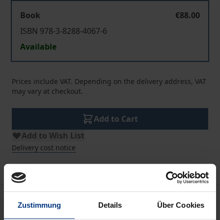
Book
€88.00
ISBN 978-3-8288-4067-6
Available
Prices include VAT. Depending on the delivery address, VAT
may vary at checkout.
Add to Cart
Add to Wish List
Delivery cost notice
Description
Zustimmung
Details
Über Cookies