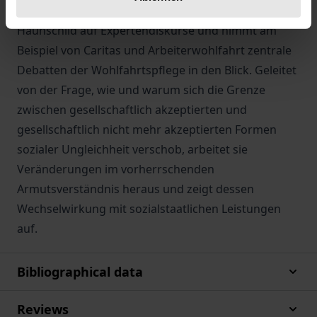
umfangreichen Analyse konzentriert sich Meike
Haunschild auf Expertendiskurse und nimmt am
Beispiel von Caritas und Arbeiterwohlfahrt zentrale
Debatten der Wohlfahrtspflege in den Blick. Geleitet
von der Frage, wie und warum sich die Grenze
zwischen gesellschaftlich akzeptierten und
gesellschaftlich nicht mehr akzeptierten Formen
sozialer Ungleichheit verschob, arbeitet sie
Veränderungen im vorherrschenden
Armutsverständnis heraus und zeigt dessen
Wechselwirkung mit sozialstaatlichen Leistungen
auf.
Bibliographical data
Reviews