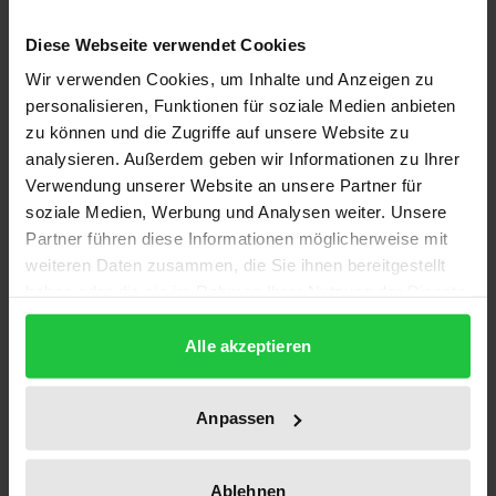
Armut und Wirtschaftswunder – auf den ersten Blick
Diese Webseite verwendet Cookies
zwei widersprüchliche Begriffe. Auch die
zeitgenössisch häufig verwendete
Wir verwenden Cookies, um Inhalte und Anzeigen zu
personalisieren, Funktionen für soziale Medien anbieten
Selbstzuschreibung einer „nivellierten
zu können und die Zugriffe auf unsere Website zu
Mittelstandsgesellschaft“ (Helmut Schelsky) bestärkt
analysieren. Außerdem geben wir Informationen zu Ihrer
die Annahme, dass sich zwischen Mitte der 1950er
Verwendung unserer Website an unsere Partner für
und Mitte der 1970er Jahre in der Bundesrepublik
soziale Medien, Werbung und Analysen weiter. Unsere
kaum jemand mit dem Thema Armut
Partner führen diese Informationen möglicherweise mit
auseinandergesetzt hat. Bei genauerer Betrachtung
weiteren Daten zusammen, die Sie ihnen bereitgestellt
haben oder die sie im Rahmen Ihrer Nutzung der Dienste
zeigt sich jedoch, dass sich das Armutsverständnis
gesammelt haben.
der bundesdeutschen Gesellschaft genau in dieser
Alle akzeptieren
Zeit stark veränderte: Es wurde vielschichtiger,
demokratischer, liberaler. Zugleich erfuhr der
Sozialstaat in diesen beiden Dekaden einen Ausbau
Anpassen
ungeahnten Ausmaßes.
An diesem Punkt setzt die Studie an. In ihrer
Ablehnen