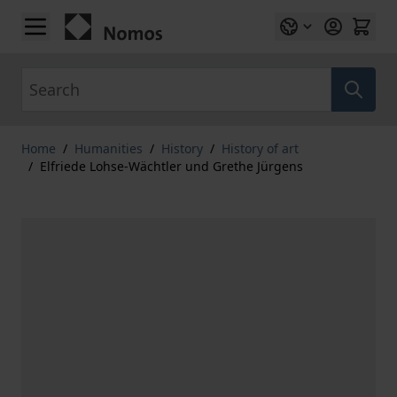
Skip to Content
Search
Home
/
Humanities
/
History
/
History of art
/
Elfriede Lohse-Wächtler und Grethe Jürgens