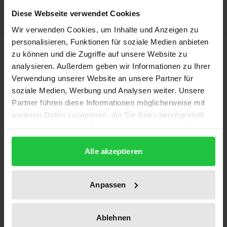
Diese Webseite verwendet Cookies
Wir verwenden Cookies, um Inhalte und Anzeigen zu
personalisieren, Funktionen für soziale Medien anbieten
Description
zu können und die Zugriffe auf unsere Website zu
analysieren. Außerdem geben wir Informationen zu Ihrer
Mit dem vorliegenden Band eröffnet Maren Waike-
Verwendung unserer Website an unsere Partner für
soziale Medien, Werbung und Analysen weiter. Unsere
Koormann neue Blickwinkel auf das Werk, die
Partner führen diese Informationen möglicherweise mit
Biografie und die Wahrnehmung der beiden 1899
weiteren Daten zusammen, die Sie ihnen bereitgestellt
geborenen Künstlerinnen Elfriede Lohse-Wächtler
haben oder die sie im Rahmen Ihrer Nutzung der Dienste
und Grethe Jürgens. Durch Betrachtung ihrer
gesammelt haben.
Ausbildungswege, ihrer Etablierungsbestrebungen
Alle akzeptieren
und Rezeptionsgeschichten wird die
Wirkmächtigkeit von Strukturmustern und
Anpassen
tradierten Erzählweisen bis hin zu Mythisierungen
sichtbar. Kern der Untersuchung ist die Analyse von
Ablehnen
unterschiedlich gearteten Selbstzeugnissen und