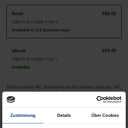
Elfriede Lohse-Wächtler und Grethe Jürgens
Book
€88.00
ISBN 978-3-8288-4199-4
Available in 3-5 business days
Elfriede Lohse-Wächtler und Grethe Jürgens
eBook
€69.99
ISBN 978-3-8288-7102-1
Available
Prices include VAT. Depending on the delivery address, VAT
may vary at checkout.
Add to Cart
Zustimmung
Details
Über Cookies
Add to Wish List
Delivery cost notice