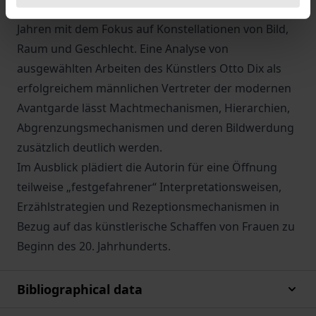
Paardarstellungen aus den 1920er und 1930er
Jahren mit dem Fokus auf Konstellationen von Bild,
Raum und Geschlecht. Eine Analyse von
ausgewählten Arbeiten des Künstlers Otto Dix als
erfolgreichem männlichen Vertreter der modernen
Avantgarde lässt Machtmechanismen, Hierarchien,
Abgrenzungsmechanismen und deren Bildwerdung
zusätzlich deutlich werden.
Im Ausblick plädiert die Autorin für eine Öffnung
teilweise „festgefahrener“ Interpretationsweisen,
Erzählstrategien und Rezeptionsmechanismen in
Bezug auf das künstlerische Schaffen von Frauen zu
Beginn des 20. Jahrhunderts.
Bibliographical data